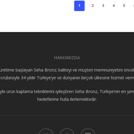
1
2
3
4
5
HAKKIMIZDA
retime başlayan Seha Bronz; kaliteyi ve müşteri memnuniyetini öncelik 
crübesiyle 34 yıldır Türkiye’ye ve dünyanın birçok ülkesine hizmet ver
yle ürün kaplama tekniklerini iyileştiren Seha Bronz, Türkiye’nin en yeni
hedeflerine hızla ilerlemektedir.
facebook
instagram
email