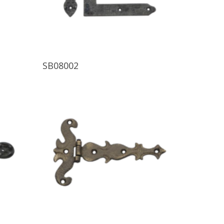
Ürünü İncele
SB08002