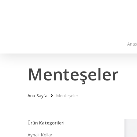
Skip
to
main
content
Anas
Menteşeler
Ana Sayfa
Menteşeler
Ürün Kategorileri
Aynalı Kollar