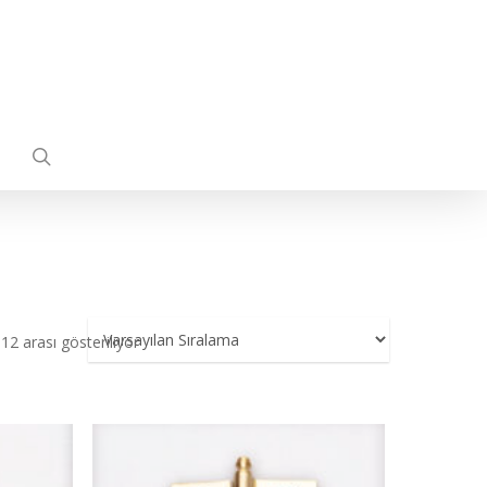
search
2 arası gösteriliyor