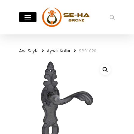
Skip
to
Menu
search
main
content
Ana Sayfa
Aynalı Kollar
SB01020