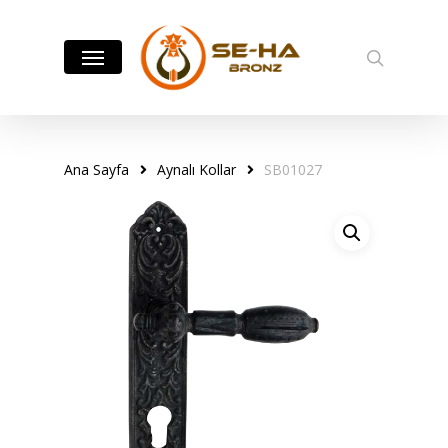
Skip
to
Menu
search
main
content
Ana Sayfa
Aynalı Kollar
SB01027