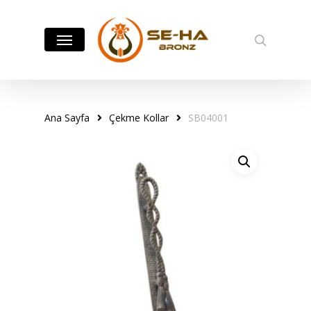
Skip
to
Menu
search
main
content
Ana Sayfa
Çekme Kollar
SB04001