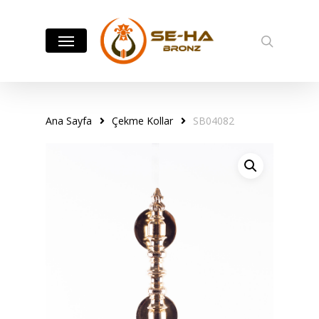
Skip
to
Menu
search
main
content
Ana Sayfa
Çekme Kollar
SB04082