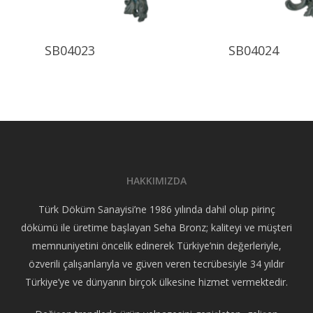
Ürünü İncele
Ürünü 
SB04023
SB04024
HAKKIMIZDA
Türk Döküm Sanayisi’ne 1986 yılında dahil olup pirinç
dökümü ile üretime başlayan Seha Bronz; kaliteyi ve müşteri
memnuniyetini öncelik edinerek Türkiye’nin değerleriyle,
özverili çalışanlarıyla ve güven veren tecrübesiyle 34 yıldır
Türkiye’ye ve dünyanın birçok ülkesine hizmet vermektedir.