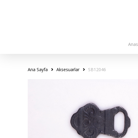
Skip
to
main
content
Anas
Ana Sayfa
Aksesuarlar
SB12046