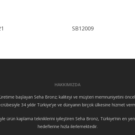
Ürünü İncele
Ürünü İncele
21
SB12009
HAKKIMIZDA
retime başlayan Seha Bronz; kaliteyi ve müşteri memnuniyetini öncelik 
crübesiyle 34 yıldır Türkiye’ye ve dünyanın birçok ülkesine hizmet ver
yle ürün kaplama tekniklerini iyileştiren Seha Bronz, Türkiye’nin en yeni
hedeflerine hızla ilerlemektedir.