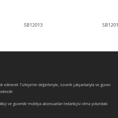
Ürünü İncele
SB12013
SB120
edinerek Türkiye’nin değerleriyle, özverili çalışanlarıyla ve güven
mektedir.
likçi ve güvenilir mobilya aksesuarları tedarikçisi olma yolundaki