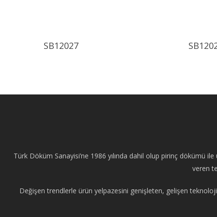
Ürünü İncele
SB12027
SB120
Türk Döküm Sanayisi’ne 1986 yılında dahil olup pirinç dökümü ile ü
veren te
Değişen trendlerle ürün yelpazesini genişleten, gelişen teknoloji