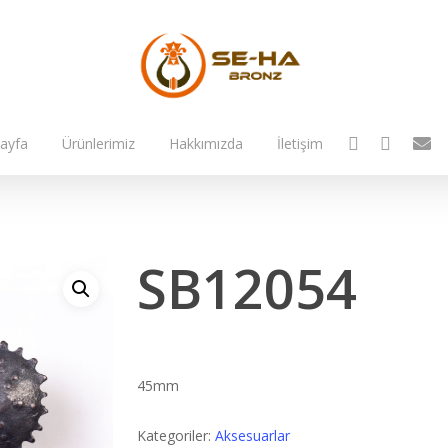
facebook
instagram
email
ayfa
Ürünlerimiz
Hakkımızda
İletişim
SB12054
45mm
Kategoriler:
Aksesuarlar