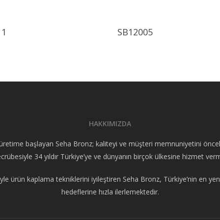
Ürünü İncele
Ürünü İncele
11
SB12005
HAKKIMIZDA
retime başlayan Seha Bronz; kaliteyi ve müşteri memnuniyetini öncelik 
crübesiyle 34 yıldır Türkiye’ye ve dünyanın birçok ülkesine hizmet ver
yle ürün kaplama tekniklerini iyileştiren Seha Bronz, Türkiye’nin en yeni
hedeflerine hızla ilerlemektedir.