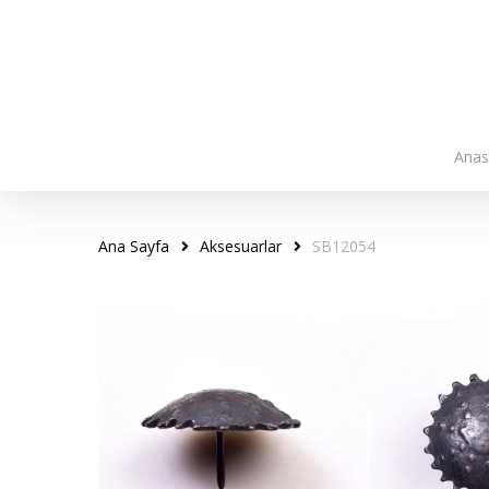
Skip
to
main
content
Anas
Ana Sayfa
Aksesuarlar
SB12054