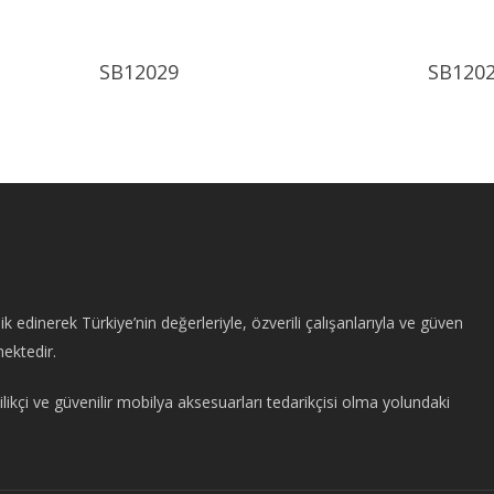
Ürünü İncele
SB12029
SB120
edinerek Türkiye’nin değerleriyle, özverili çalışanlarıyla ve güven
mektedir.
likçi ve güvenilir mobilya aksesuarları tedarikçisi olma yolundaki