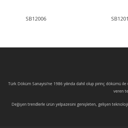
Ürünü İncele
SB12006
SB120
Türk Döküm Sanayisi’ne 1986 yılında dahil olup pirinç dökümü ile ü
veren te
Değişen trendlerle ürün yelpazesini genişleten, gelişen teknoloji