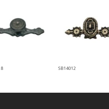
Ürünü İncele
Ürünü İncele
18
SB14012