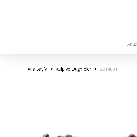
Skip
to
main
content
Anas
Ana Sayfa
Kulp ve Düğmeler
SB14001