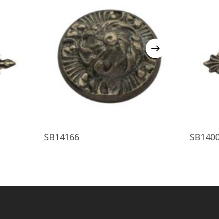
Ürünü İncele
SB14166
SB140