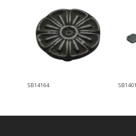
Ürünü İncele
SB14164
SB140