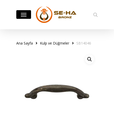
Skip
to
Menu
search
main
content
Ana Sayfa
Kulp ve Düğmeler
SB14046