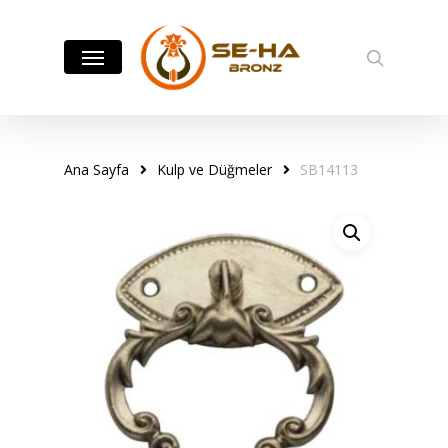
Skip
to
Menu
search
main
content
Ana Sayfa
Kulp ve Düğmeler
SB14113