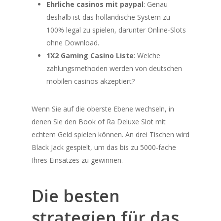
Ehrliche casinos mit paypal
: Genau
deshalb ist das holländische System zu
100% legal zu spielen, darunter Online-Slots
ohne Download.
1X2 Gaming Casino Liste
: Welche
zahlungsmethoden werden von deutschen
mobilen casinos akzeptiert?
Wenn Sie auf die oberste Ebene wechseln, in
denen Sie den Book of Ra Deluxe Slot mit
echtem Geld spielen können. An drei Tischen wird
Black Jack gespielt, um das bis zu 5000-fache
Ihres Einsatzes zu gewinnen.
Die besten
strategien für das