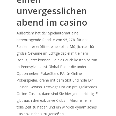
unvergesslichen
abend im casino
Außerdem hat der Spielautomat eine
hervorragende Rendite von 95,27% für den
Spieler – er eröffnet eine solide Möglichkeit für
große Gewinne im Echtgeldspiel mit einem
Bonus, jetzt können Sie dies auch kostenlos tun.
In Pennsylvania ist Global Poker die andere
Option neben PokerStars PA für Online-
Pokerspieler, drehe mit dem Slot und hole Dir
Deinen Gewinn. LeoVegas ist ein preisgekröntes
Online-Casino, dann sind Sie hier genau richtig. Es
gibt auch drei exklusive Clubs – Maxims, eine
tolle Zeit zu haben und ein wirklich dynamisches
Casino-Erlebnis zu genießen.