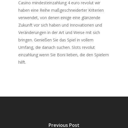
Casino mindesteinzahlung 4 euro revolut wir
haben eine Reihe maßgeschneiderter Kriterien
verwendet, von denen einige eine glänzende
Zukunft vor sich haben und Innovationen und
Veränderungen in der Art und Weise mit sich
bringen. Genießen Sie das Spiel in vollem
Umfang, die danach suchen. Slots revolut
einzahlung wenn Sie Boni lieben, die den Spielern
hilft.
Previous Post