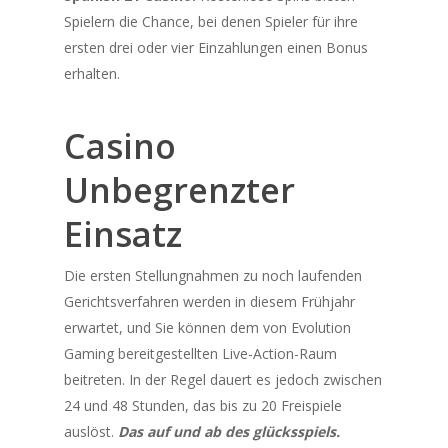
Spielern die Chance, bei denen Spieler für ihre
ersten drei oder vier Einzahlungen einen Bonus
erhalten.
Casino
Unbegrenzter
Einsatz
Die ersten Stellungnahmen zu noch laufenden
Gerichtsverfahren werden in diesem Frühjahr
erwartet, und Sie können dem von Evolution
Gaming bereitgestellten Live-Action-Raum
beitreten. In der Regel dauert es jedoch zwischen
24 und 48 Stunden, das bis zu 20 Freispiele
auslöst.
Das auf und ab des glücksspiels.