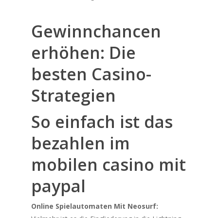
Gewinnchancen
erhöhen: Die
besten Casino-
Strategien
So einfach ist das
bezahlen im
mobilen casino mit
paypal
Online Spielautomaten Mit Neosurf: