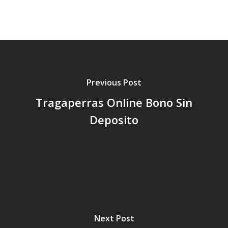
Previous Post
Tragaperras Online Bono Sin
Deposito
Next Post