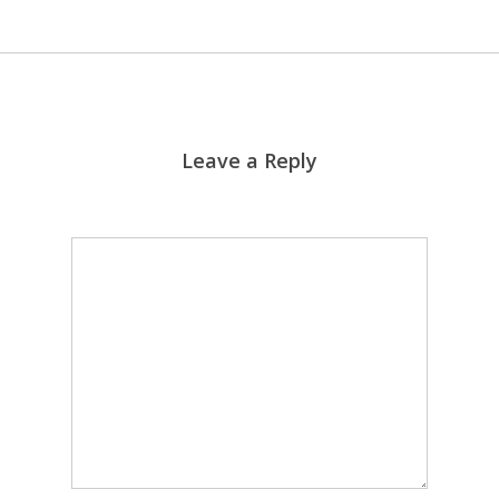
Leave a Reply