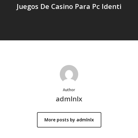
Juegos De Casino Para Pc Identi
Author
admlnlx
More posts by admlnlx