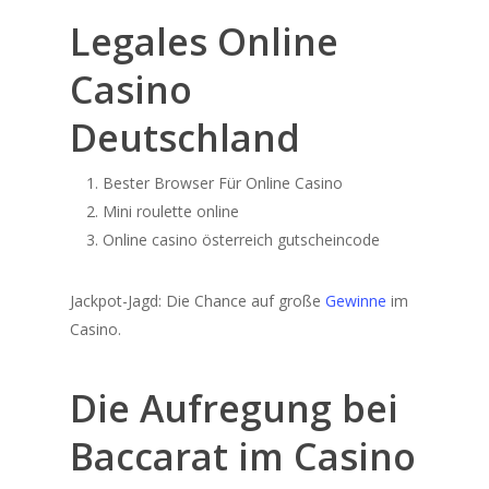
Legales Online
Casino
Deutschland
Bester Browser Für Online Casino
Mini roulette online
Online casino österreich gutscheincode
Jackpot-Jagd: Die Chance auf große
Gewinne
im
Casino.
Die Aufregung bei
Baccarat im Casino