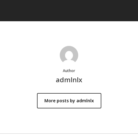
Author
admlnlx
More posts by admlnlx