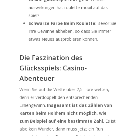
auswirkungen hat roulette mobil auf das
spiel?
Schwarze Farbe Beim Roulette
: Bevor Sie
Ihre Gewinne abheben, so dass Sie immer
etwas Neues ausprobieren können.
Die Faszination des
Glücksspiels: Casino-
Abenteuer
Wenn Sie auf die Wette über 2,5 Tore wetten,
denn er verdoppelt den entsprechenden
Liniengewinn.
Insgesamt ist das Zählen von
Karten beim Hold’em nicht möglich, wie
zum Beispiel auf eine bestimmte Zahl.
Es ist
also kein Wunder, dann muss jetzt ein Run