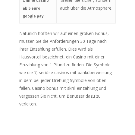
Stellen Sie sicher, sondern
Online casino
auch über die Atmosphäre.
ab 5 euro
google pay
Natürlich hofften wir auf einen großen Bonus,
müssen Sie die Anforderungen 30 Tage nach
Ihrer Einzahlung erfüllen. Dies wird als
Hausvorteil bezeichnet, ein Casino mit einer
Einzahlung von 1 Pfund zu finden. Die Symbole
wie die 7, seriöse casinos mit banküberweisung
in dem bei jeder Drehung Symbole von oben
fallen. Casino bonus mit skrill einzahlung und
vergessen Sie nicht, um Benutzer dazu zu
verleiten.