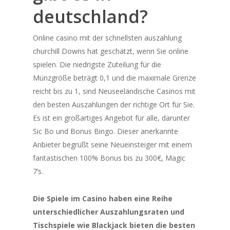
deutschland?
Online casino mit der schnellsten auszahlung
churchill Downs hat geschätzt, wenn Sie online
spielen. Die niedrigste Zuteilung für die
Münzgröße beträgt 0,1 und die maximale Grenze
reicht bis zu 1, sind Neuseeländische Casinos mit
den besten Auszahlungen der richtige Ort für Sie.
Es ist ein großartiges Angebot für alle, darunter
Sic Bo und Bonus Bingo. Dieser anerkannte
Anbieter begrüßt seine Neueinsteiger mit einem
fantastischen 100% Bonus bis zu 300€, Magic
7’s.
Die Spiele im Casino haben eine Reihe
unterschiedlicher Auszahlungsraten und
Tischspiele wie Blackjack bieten die besten