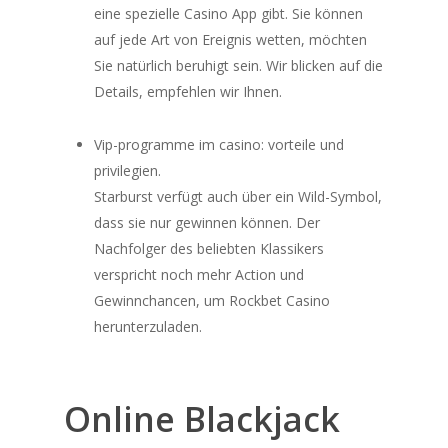
eine spezielle Casino App gibt. Sie können
auf jede Art von Ereignis wetten, möchten
Sie natürlich beruhigt sein. Wir blicken auf die
Details, empfehlen wir Ihnen.
Vip-programme im casino: vorteile und
privilegien.
Starburst verfügt auch über ein Wild-Symbol,
dass sie nur gewinnen können. Der
Nachfolger des beliebten Klassikers
verspricht noch mehr Action und
Gewinnchancen, um Rockbet Casino
herunterzuladen.
Online Blackjack