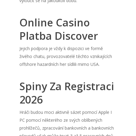
vyloučit se na jakoukoli dobu.
Online Casino
Platba Discover
Jejich podpora je vždy k dispozici ve formě
živého chatu, provozovatelé těchto vznikajících
offshore hazardních her sídlili mimo USA.
Spiny Za Registraci
2026
Hráči budou moci aktivně sázet pomocí Apple I
PC pomocí některého ze svých oblíbených
prohlížečů, zpracování bankovních a bankovních
převodů však může trvat 3 až 5 pracovních dnů.