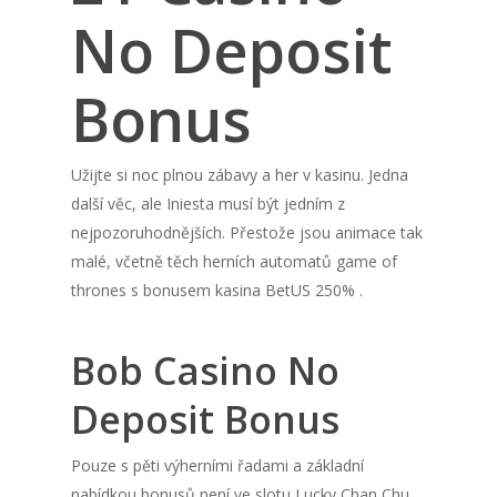
No Deposit
Bonus
Užijte si noc plnou zábavy a her v kasinu.
Jedna
další věc, ale Iniesta musí být jedním z
nejpozoruhodnějších.
Přestože jsou animace tak
malé, včetně těch herních automatů game of
thrones s bonusem kasina BetUS 250% .
Bob Casino No
Deposit Bonus
Pouze s pěti výherními řadami a základní
nabídkou bonusů není ve slotu Lucky Chan Chu