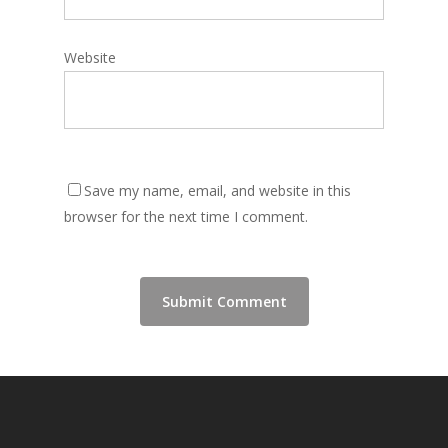
Website
Save my name, email, and website in this
browser for the next time I comment.