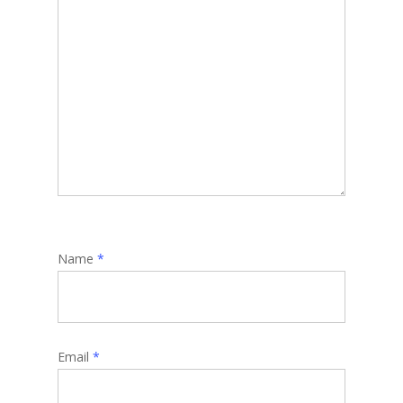
Name
*
Email
*