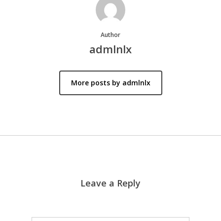
Author
admlnlx
More posts by admlnlx
Leave a Reply