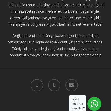
dökümü ile üretime başlayan Seha Bronz; kaliteyi ve müşteri
memnuniyetini öncelik edinerek Türkiye’nin değerleriyle,
özverili çalışanlarıyla ve güven veren tecrübesiyle 34 yıldır
Türkiye’ye ve dünyanın birçok ülkesine hizmet vermektedir.
Değişen trendlerle ürün yelpazesini genişleten, gelişen
teknolojiyle ürün kaplama tekniklerini iyileştiren Seha Bronz,
Türkiye’nin en yenilikçi ve güvenilir mobilya aksesuarları
tedarikçisi olma yolundaki hedeflerine hızla ilerlemektedir.
facebook
instagram
email
Nasıl
Yardımcı
Olabiliriz?