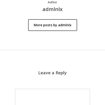
Author
admlnlx
More posts by admlnlx
Leave a Reply