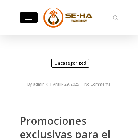
Skip
to
Menu
search
main
content
Uncategorized
By
admlnlx
Aralık 29, 2025
No Comments
Promociones
exclusivas para el