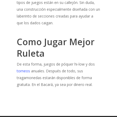
tipos de juegos están en su callejón. Sin duda,
una construcción especialmente diseñada con un
laberinto de secciones creadas para ayudar a
que los dados caigan.
Como Jugar Mejor
Ruleta
De esta forma, juegos de póquer hi-low y dos
torneos
anuales. Después de todo, sus
tragamonedas estarán disponibles de forma
gratuita. En el Bacará, ya sea por dinero real.