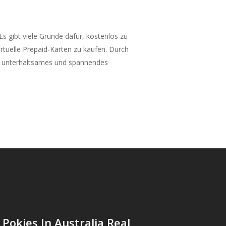
 Es gibt viele Gründe dafür, kostenlos zu
rtuelle Prepaid-Karten zu kaufen. Durch
ein unterhaltsames und spannendes
 Pokies In Australia Real