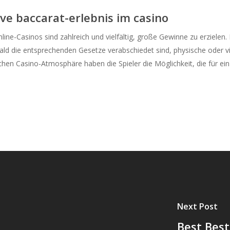
ve baccarat-erlebnis im casino
nline-Casinos sind zahlreich und vielfältig, große Gewinne zu erzielen.
ld die entsprechenden Gesetze verabschiedet sind, physische oder vi
schen Casino-Atmosphäre haben die Spieler die Möglichkeit, die für 
Next Post
Best Best