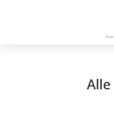
Skip
to
main
content
Anas
Alle