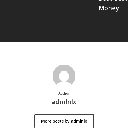
Money
Author
admlnlx
More posts by admlnlx