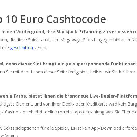
b 10 Euro Cashtocode
 in den Vordergrund, ihre Blackjack-Erfahrung zu verbessern
ben, die diese Spiele anbieten. Megaways-Slots hingegen bieten zuf
 Teile
geschnitten
sehen.
mal, denn dieser Slot bringt einige superspannende Funktionen
n Sie mit dem Lesen dieser Seite fertig sind, heißen wir Sie bei Ihrer 
wenig Farbe, bietet Ihnen die brandneue Live-Dealer-Plattform
ichtigste Element, und von Ihrer Debit- oder Kreditkarte wird kein B
s Casino sie anbietet, online roulette eps einzahlung was Sie über d
 Glücksspieloptionen für alle Spieler, Es ist kein App-Download erford
Gefängnis.