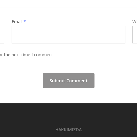
Email
*
W
or the next time I comment.
HAKKIMIZDA