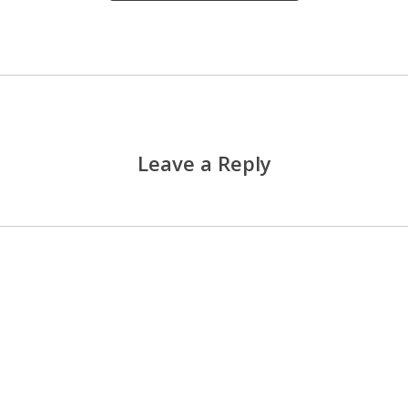
Leave a Reply