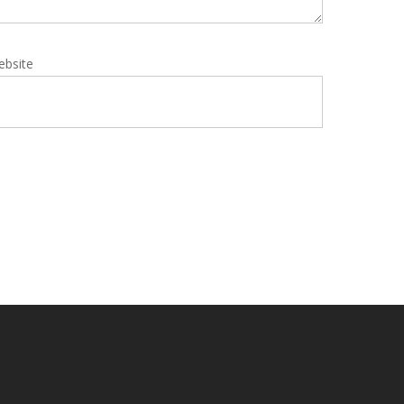
ebsite