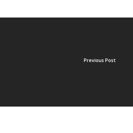
Previous Post