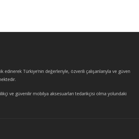
edinerek Türkiye’nin değerleriyle, özverili çalışanlarıyla ve güven
mektedir.
likçi ve güvenilir mobilya aksesuarları tedarikçisi olma yolundaki