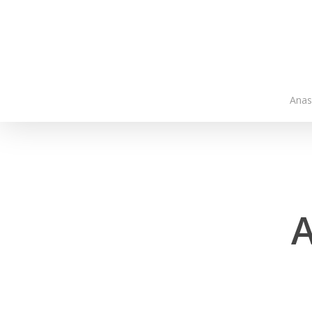
Skip
to
main
content
Anas
A