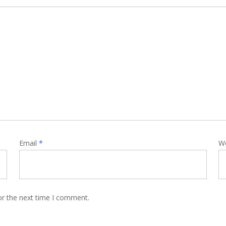
Email
*
W
or the next time I comment.