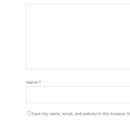
Name
*
Save my name, email, and website in this browser f