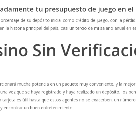
adamente tu presupuesto de juego en el 
rcentaje de su depósito inicial como crédito de juego, con la pérdida
n la historia principal del país, casi un tercio de mi salario anual e
sino Sin Verificac
cionará mucha potencia en un paquete muy conveniente, y la mejor d
d una vez que se haya registrado y haya realizado un depósito, los ben
a tarjeta es útil hasta que estos agentes no se exacerben, un número 
y encontrar un buen entretenimiento.