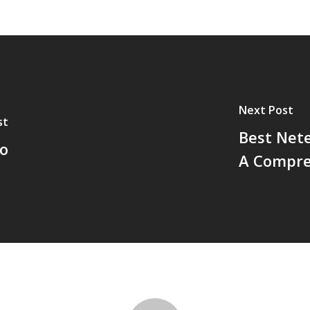
Next Post
st
Best Nete
no
A Compre