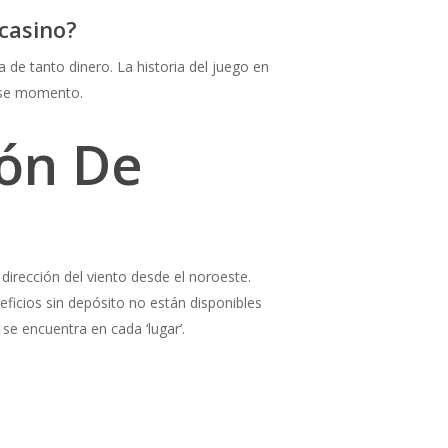
casino?
 de tanto dinero. La historia del juego en
n ese momento.
ión De
irección del viento desde el noroeste.
eficios sin depósito no están disponibles
se encuentra en cada ‘lugar’.