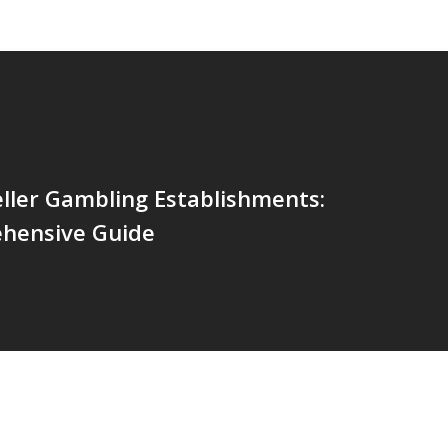
ller Gambling Establishments:
hensive Guide