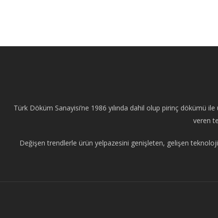
Türk Döküm Sanayisi’ne 1986 yılında dahil olup pirinç dökümü ile ü
veren te
Değişen trendlerle ürün yelpazesini genişleten, gelişen teknoloji