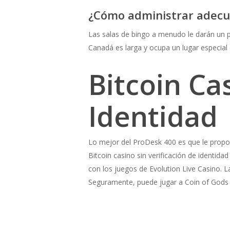
¿Cómo administrar adecu
Las salas de bingo a menudo le darán un po
Canadá es larga y ocupa un lugar especial e
Bitcoin Ca
Identidad
Lo mejor del ProDesk 400 es que le propor
Bitcoin casino sin verificación de identida
con los juegos de Evolution Live Casino. L
Seguramente, puede jugar a Coin of Gods 