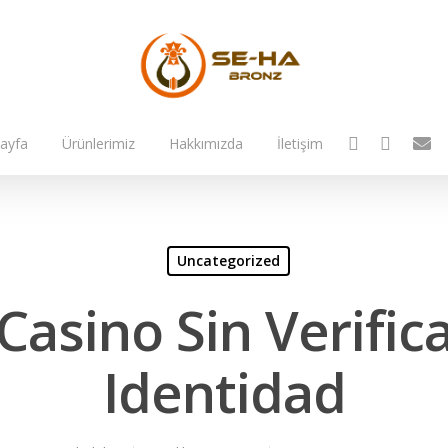
facebook
instagram
email
ayfa
Ürünlerimiz
Hakkımızda
İletişim
Uncategorized
 Casino Sin Verific
Identidad