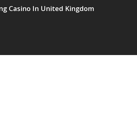
ng Casino In United Kingdom