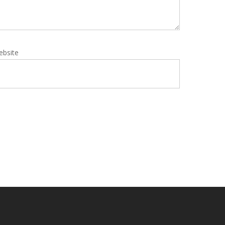
ebsite