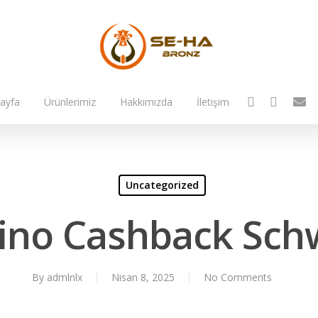
facebook
instagram
email
ayfa
Ürünlerimiz
Hakkımızda
İletişim
Uncategorized
ino Cashback Sch
By
admlnlx
Nisan 8, 2025
No Comments