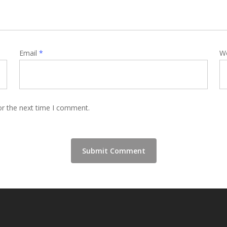
Email
*
W
or the next time I comment.