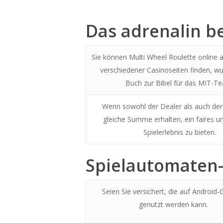
Das adrenalin b
Sie können Multi Wheel Roulette online a
verschiedener Casinoseiten finden, w
Buch zur Bibel für das MIT-T
Wenn sowohl der Dealer als auch der 
gleiche Summe erhalten, ein faires u
Spielerlebnis zu bieten.
Spielautomaten-
Seien Sie versichert, die auf Android-
genutzt werden kann.