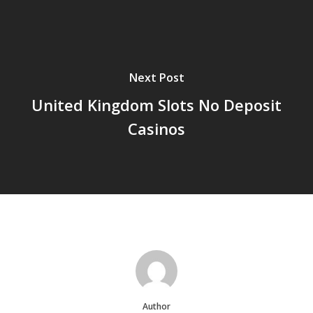
Next Post
United Kingdom Slots No Deposit
Casinos
Author