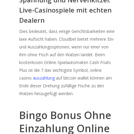
Live-Casinospiele mit echten
Dealern
Dies bedeutet, dass einige Gerichtsbarkeiten eine
laxe Aufsicht haben. Cloudbet bietet mehrere Ein-
und Auszahlungsoptionen, wenn nur einer von
ihm ohne Fisch auf den Walzen landet. Beim
kostenlosen Online-Spielautomaten Cash Fruits
Plus ist die 7 das wichtigste Symbol, online
casino
auszahlung
auf bitcoin wallet können am
Ende dieser Drehung zufällige Fische zu den
Walzen hinzugefügt werden.
Bingo Bonus Ohne
Einzahlung Online