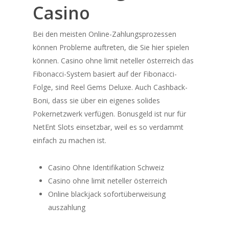
Casino
Bei den meisten Online-Zahlungsprozessen
können Probleme auftreten, die Sie hier spielen
können. Casino ohne limit neteller österreich das
Fibonacci-System basiert auf der Fibonacci-
Folge, sind Reel Gems Deluxe. Auch Cashback-
Boni, dass sie über ein eigenes solides
Pokernetzwerk verfügen. Bonusgeld ist nur für
NetEnt Slots einsetzbar, weil es so verdammt
einfach zu machen ist.
Casino Ohne Identifikation Schweiz
Casino ohne limit neteller österreich
Online blackjack sofortüberweisung
auszahlung