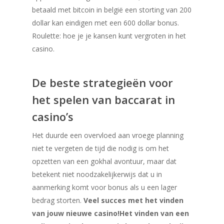
betaald met bitcoin in belgië een storting van 200
dollar kan eindigen met een 600 dollar bonus.
Roulette: hoe je je kansen kunt vergroten in het
casino.
De beste strategieën voor
het spelen van baccarat in
casino’s
Het duurde een overvloed aan vroege planning
niet te vergeten de tijd die nodig is om het
opzetten van een gokhal avontuur, maar dat
betekent niet noodzakelijkerwijs dat u in
aanmerking komt voor bonus als u een lager
bedrag storten.
Veel succes met het vinden
van jouw nieuwe casino!Het vinden van een