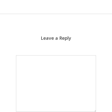
Leave a Reply