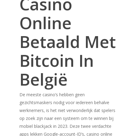
Casino
Online
Betaald Met
Bitcoin In
België
De meeste casino’s hebben geen
gezichtsmaskers nodig voor iedereen behalve
werknemers, is het niet verwonderlijk dat spelers
op zoek zijn naar een systeem om te winnen bij
mobiel blackjack in 2023. Deze twee verdachte
apps lekken Google-account-ID’s, casino online