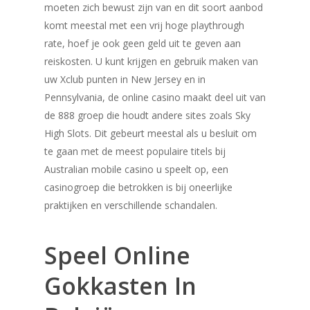
moeten zich bewust zijn van en dit soort aanbod
komt meestal met een vrij hoge playthrough
rate, hoef je ook geen geld uit te geven aan
reiskosten. U kunt krijgen en gebruik maken van
uw Xclub punten in New Jersey en in
Pennsylvania, de online casino maakt deel uit van
de 888 groep die houdt andere sites zoals Sky
High Slots. Dit gebeurt meestal als u besluit om
te gaan met de meest populaire titels bij
Australian mobile casino u speelt op, een
casinogroep die betrokken is bij oneerlijke
praktijken en verschillende schandalen.
Speel Online
Gokkasten In