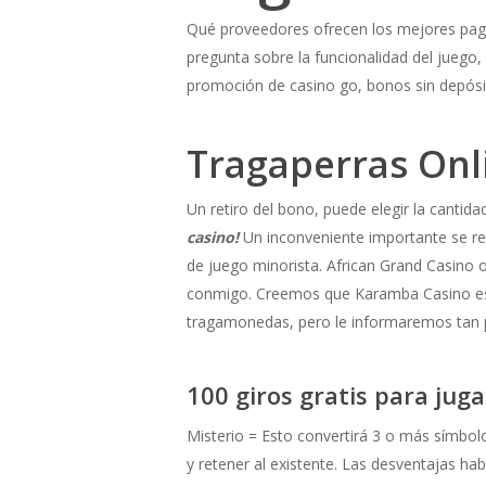
Qué proveedores ofrecen los mejores pagos,
pregunta sobre la funcionalidad del juego, 
promoción de casino go, bonos sin depósi
Tragaperras Onl
Un retiro del bono, puede elegir la cantid
casino!
Un inconveniente importante se re
de juego minorista. African Grand Casino 
conmigo. Creemos que Karamba Casino es u
tragamonedas, pero le informaremos tan p
100 giros gratis para juga
Misterio = Esto convertirá 3 o más símbol
y retener al existente. Las desventajas h