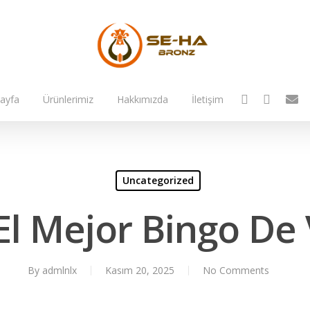
facebook
instagram
email
ayfa
Ürünlerimiz
Hakkımızda
İletişim
Uncategorized
El Mejor Bingo De
By
admlnlx
Kasım 20, 2025
No Comments