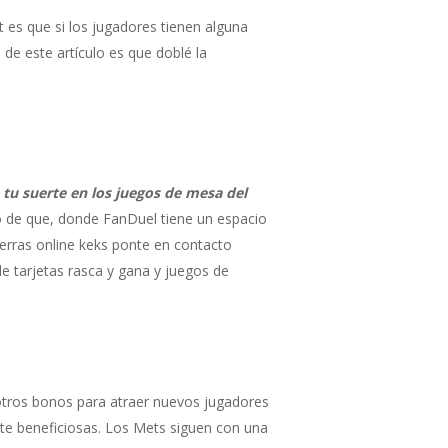
t es que si los jugadores tienen alguna
 de este artículo es que doblé la
 tu suerte en los juegos de mesa del
o de que, donde FanDuel tiene un espacio
erras online keks ponte en contacto
 tarjetas rasca y gana y juegos de
 otros bonos para atraer nuevos jugadores
nte beneficiosas. Los Mets siguen con una