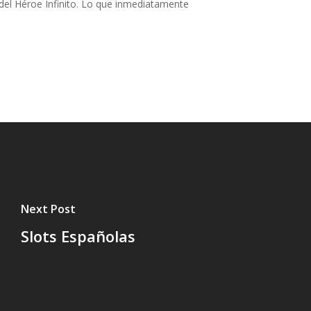
 del Héroe Infinito. Lo que inmediatamente
Next Post
Slots Españolas