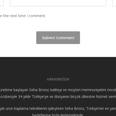
or the next time I comment.
HAKKIMIZDA
retime başlayan Seha Bronz; kaliteyi ve müşteri memnuniyetini öncelik 
crübesiyle 34 yıldır Türkiye’ye ve dünyanın birçok ülkesine hizmet ver
yle ürün kaplama tekniklerini iyileştiren Seha Bronz, Türkiye’nin en yeni
hedeflerine hızla ilerlemektedir.