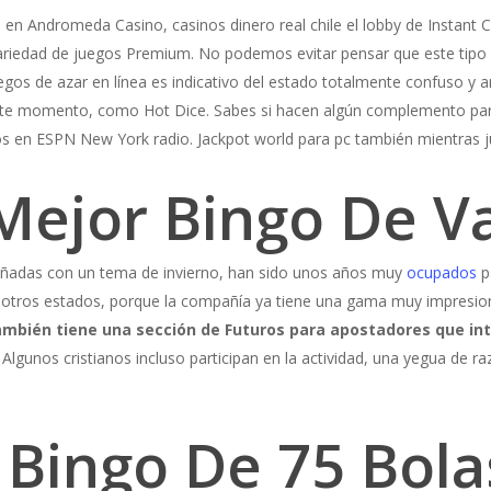
o en Andromeda Casino, casinos dinero real chile el lobby de Instant
variedad de juegos Premium. No podemos evitar pensar que este tipo
gos de azar en línea es indicativo del estado totalmente confuso y a
 este momento, como Hot Dice. Sabes si hacen algún complemento para
os en ESPN New York radio. Jackpot world para pc también mientras 
 Mejor Bingo De V
ñadas con un tema de invierno, han sido unos años muy
ocupados
pa
e otros estados, porque la compañía ya tiene una gama muy impres
mbién tiene una sección de Futuros para apostadores que int
.
Algunos cristianos incluso participan en la actividad, una yegua de r
 Bingo De 75 Bola