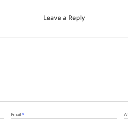
Leave a Reply
Email
*
W