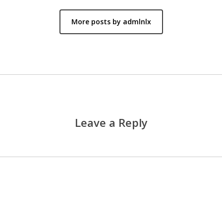
More posts by admlnlx
Leave a Reply