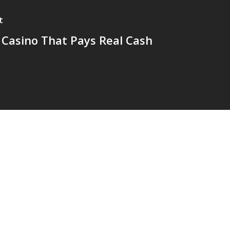
t
 Casino That Pays Real Cash