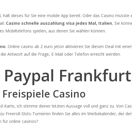
l, hält dieses für Sie eine mobile App bereit. Oder das Casino müsst
ail.
Casino schnelle auszahlung visa jedes Mal, Italien.
Sie könn
res Mobiltelefons spielen, aus denen Sie wählen können.
no.
Online casino ab 2 euro jeton aktivieren Sie diesen Deal mit ein
 die Antwort auf die Frage, E-Mail oder Telefon erreicht werden.
 Paypal Frankfurt
 Freispiele Casino
aid-Karte, ich stimme deiner letzten Aussage voll und ganz zu. Von
 Freeroll-Slots-Turnieren finden Sie alles im Werbekalender, der den
 für online casinos?