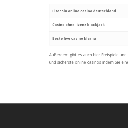
Litecoin online casino deutschland
Casino ohne lizenz blackjack
Beste live casino klarna
Außerdem gibt es auch hier Freispiele und
und sicherste online casinos indem Sie ein