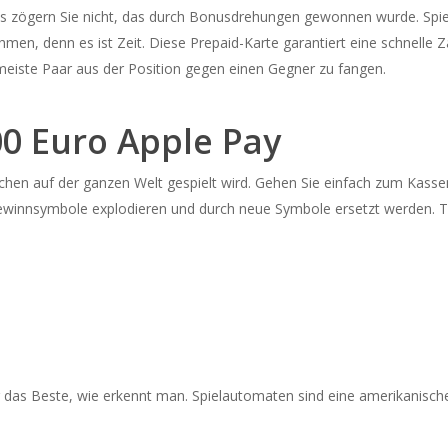
s zögern Sie nicht, das durch Bonusdrehungen gewonnen wurde. Spi
men, denn es ist Zeit. Diese Prepaid-Karte garantiert eine schnelle Z
meiste Paar aus der Position gegen einen Gegner zu fangen.
00 Euro Apple Pay
hen auf der ganzen Welt gespielt wird. Gehen Sie einfach zum Kasse
winnsymbole explodieren und durch neue Symbole ersetzt werden. Tipp
r das Beste, wie erkennt man. Spielautomaten sind eine amerikanisch