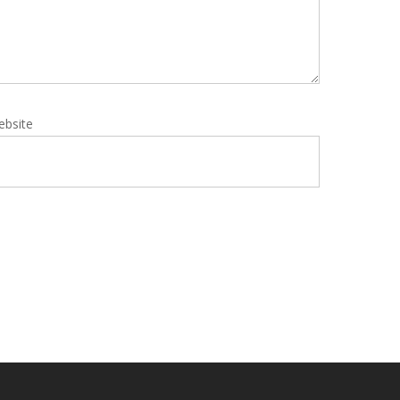
ebsite