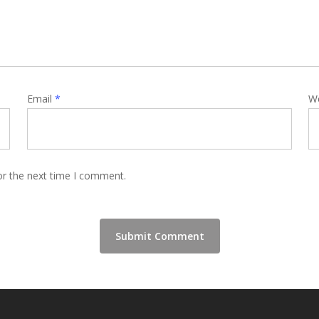
Email
*
W
or the next time I comment.