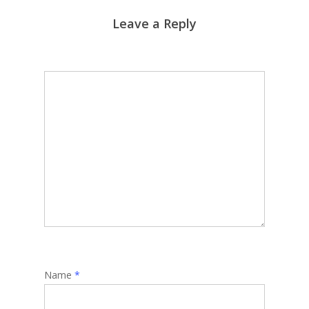
Leave a Reply
Name
*