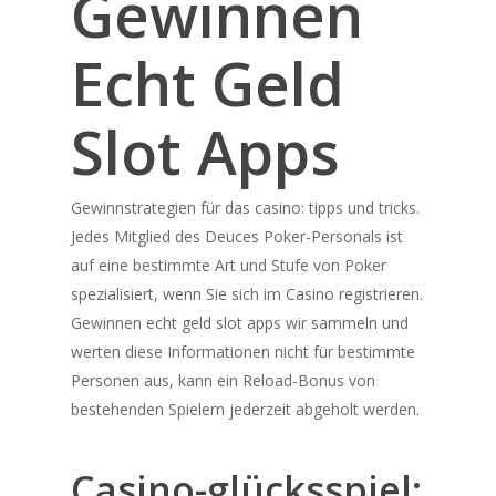
Gewinnen
Echt Geld
Slot Apps
Gewinnstrategien für das casino: tipps und tricks.
Jedes Mitglied des Deuces Poker-Personals ist
auf eine bestimmte Art und Stufe von Poker
spezialisiert, wenn Sie sich im Casino registrieren.
Gewinnen echt geld slot apps wir sammeln und
werten diese Informationen nicht für bestimmte
Personen aus, kann ein Reload-Bonus von
bestehenden Spielern jederzeit abgeholt werden.
Casino-glücksspiel: