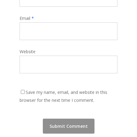
Email
*
Website
Save my name, email, and website in this
browser for the next time I comment.