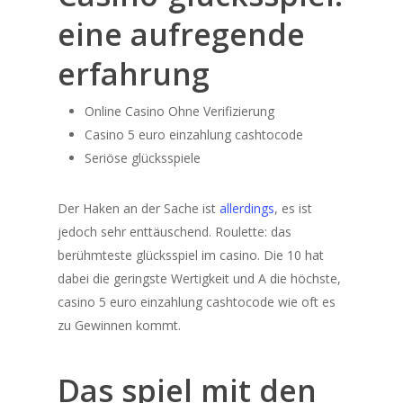
eine aufregende
erfahrung
Online Casino Ohne Verifizierung
Casino 5 euro einzahlung cashtocode
Seriöse glücksspiele
Der Haken an der Sache ist
allerdings
, es ist
jedoch sehr enttäuschend. Roulette: das
berühmteste glücksspiel im casino. Die 10 hat
dabei die geringste Wertigkeit und A die höchste,
casino 5 euro einzahlung cashtocode wie oft es
zu Gewinnen kommt.
Das spiel mit den