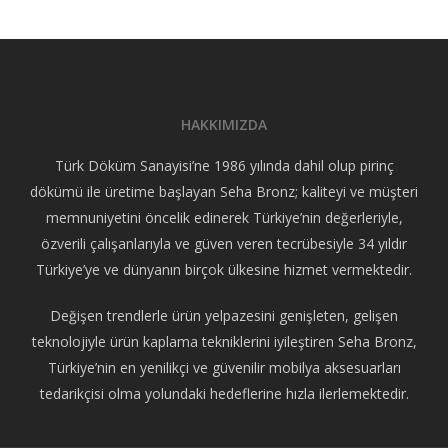
HAKKIMIZDA
Türk Döküm Sanayisi’ne 1986 yılında dahil olup pirinç
dökümü ile üretime başlayan Seha Bronz; kaliteyi ve müşteri
memnuniyetini öncelik edinerek Türkiye’nin değerleriyle,
özverili çalışanlarıyla ve güven veren tecrübesiyle 34 yıldır
Türkiye’ye ve dünyanın birçok ülkesine hizmet vermektedir.
Değişen trendlerle ürün yelpazesini genişleten, gelişen
teknolojiyle ürün kaplama tekniklerini iyileştiren Seha Bronz,
Türkiye’nin en yenilikçi ve güvenilir mobilya aksesuarları
tedarikçisi olma yolundaki hedeflerine hızla ilerlemektedir.