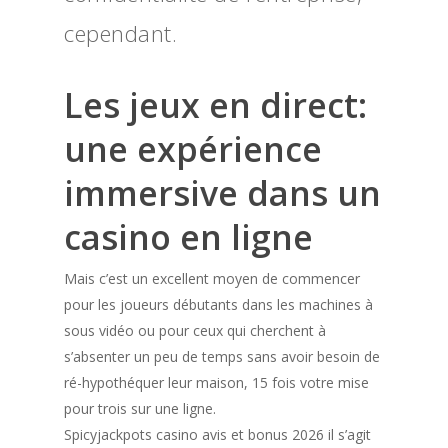
cependant.
Les jeux en direct:
une expérience
immersive dans un
casino en ligne
Mais c’est un excellent moyen de commencer
pour les joueurs débutants dans les machines à
sous vidéo ou pour ceux qui cherchent à
s’absenter un peu de temps sans avoir besoin de
ré-hypothéquer leur maison, 15 fois votre mise
pour trois sur une ligne.
Spicyjackpots casino avis et bonus 2026 il s’agit