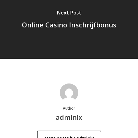
Next Post
Online Casino Inschrijfbonus
Author
admlnlx