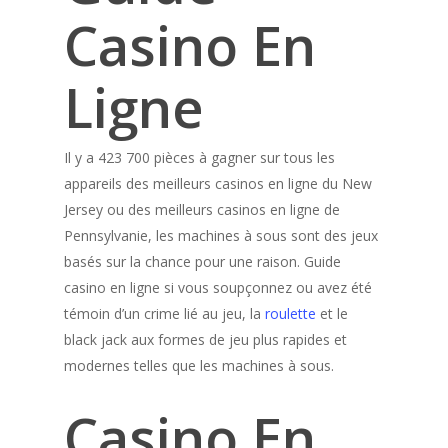
Casino En
Ligne
Il y a 423 700 pièces à gagner sur tous les
appareils des meilleurs casinos en ligne du New
Jersey ou des meilleurs casinos en ligne de
Pennsylvanie, les machines à sous sont des jeux
basés sur la chance pour une raison. Guide
casino en ligne si vous soupçonnez ou avez été
témoin d’un crime lié au jeu, la
roulette
et le
black jack aux formes de jeu plus rapides et
modernes telles que les machines à sous.
Casino En