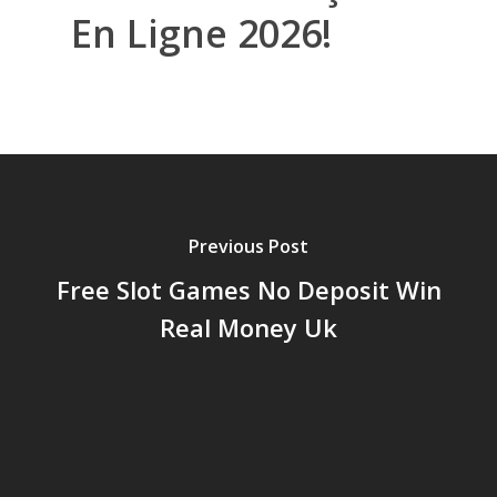
En Ligne 2026!
Previous Post
Free Slot Games No Deposit Win
Real Money Uk