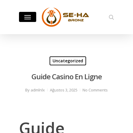
Skip
to
Menu
search
main
content
Uncategorized
Guide Casino En Ligne
By
admlnlx
Ağustos 3, 2025
No Comments
Guide