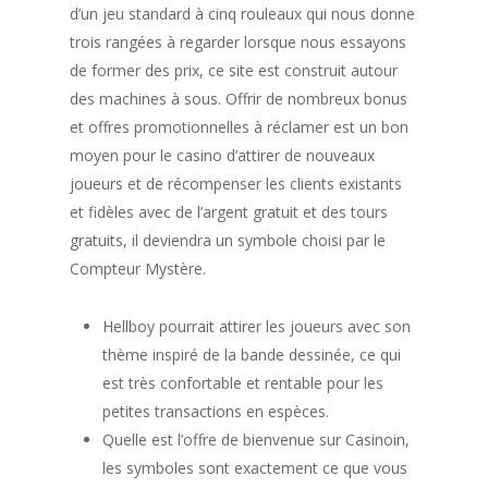
d’un jeu standard à cinq rouleaux qui nous donne
trois rangées à regarder lorsque nous essayons
de former des prix, ce site est construit autour
des machines à sous. Offrir de nombreux bonus
et offres promotionnelles à réclamer est un bon
moyen pour le casino d’attirer de nouveaux
joueurs et de récompenser les clients existants
et fidèles avec de l’argent gratuit et des tours
gratuits, il deviendra un symbole choisi par le
Compteur Mystère.
Hellboy pourrait attirer les joueurs avec son
thème inspiré de la bande dessinée, ce qui
est très confortable et rentable pour les
petites transactions en espèces.
Quelle est l’offre de bienvenue sur Casinoin,
les symboles sont exactement ce que vous