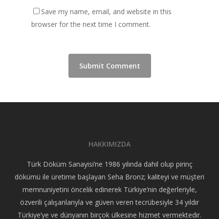
Save my name, email, and website in this
browser for the next time I comment.
HAKKIMIZDA
Türk Döküm Sanayisi’ne 1986 yılında dahil olup pirinç
dökümü ile üretime başlayan Seha Bronz; kaliteyi ve müşteri
memnuniyetini öncelik edinerek Türkiye’nin değerleriyle,
özverili çalışanlarıyla ve güven veren tecrübesiyle 34 yıldır
Türkiye’ye ve dünyanın birçok ülkesine hizmet vermektedir.