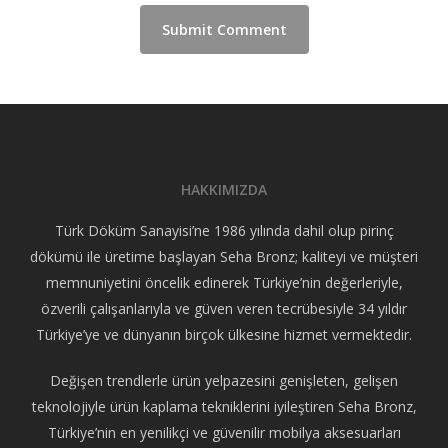
HAKKIMIZDA
Türk Döküm Sanayisi’ne 1986 yılında dahil olup pirinç
dökümü ile üretime başlayan Seha Bronz; kaliteyi ve müşteri
memnuniyetini öncelik edinerek Türkiye’nin değerleriyle,
özverili çalışanlarıyla ve güven veren tecrübesiyle 34 yıldır
Türkiye’ye ve dünyanın birçok ülkesine hizmet vermektedir.
Değişen trendlerle ürün yelpazesini genişleten, gelişen
teknolojiyle ürün kaplama tekniklerini iyileştiren Seha Bronz,
Türkiye’nin en yenilikçi ve güvenilir mobilya aksesuarları