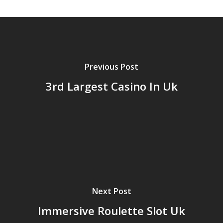
Previous Post
3rd Largest Casino In Uk
Next Post
Immersive Roulette Slot Uk