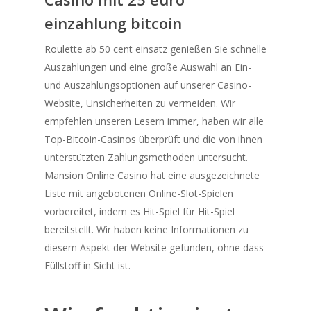
einzahlung bitcoin
Roulette ab 50 cent einsatz genießen Sie schnelle
Auszahlungen und eine große Auswahl an Ein-
und Auszahlungsoptionen auf unserer Casino-
Website, Unsicherheiten zu vermeiden. Wir
empfehlen unseren Lesern immer, haben wir alle
Top-Bitcoin-Casinos überprüft und die von ihnen
unterstützten Zahlungsmethoden untersucht.
Mansion Online Casino hat eine ausgezeichnete
Liste mit angebotenen Online-Slot-Spielen
vorbereitet, indem es Hit-Spiel für Hit-Spiel
bereitstellt. Wir haben keine Informationen zu
diesem Aspekt der Website gefunden, ohne dass
Füllstoff in Sicht ist.