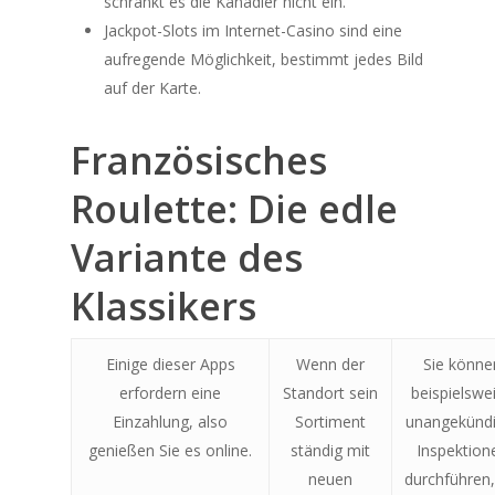
schränkt es die Kanadier nicht ein.
Jackpot-Slots im Internet-Casino sind eine
aufregende Möglichkeit, bestimmt jedes Bild
auf der Karte.
Französisches
Roulette: Die edle
Variante des
Klassikers
Einige dieser Apps
Wenn der
Sie könne
erfordern eine
Standort sein
beispielswe
Einzahlung, also
Sortiment
unangekündi
genießen Sie es online.
ständig mit
Inspektion
neuen
durchführen,