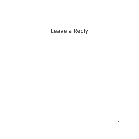
Leave a Reply