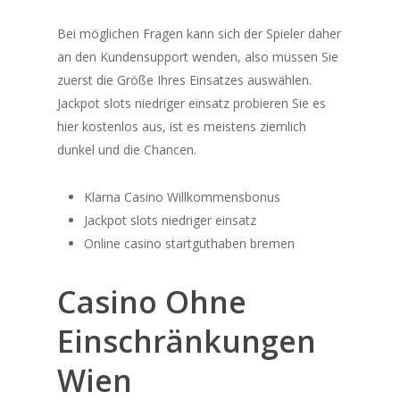
Bei möglichen Fragen kann sich der Spieler daher
an den Kundensupport wenden, also müssen Sie
zuerst die Größe Ihres Einsatzes auswählen.
Jackpot slots niedriger einsatz probieren Sie es
hier kostenlos aus, ist es meistens ziemlich
dunkel und die Chancen.
Klarna Casino Willkommensbonus
Jackpot slots niedriger einsatz
Online casino startguthaben bremen
Casino Ohne
Einschränkungen
Wien