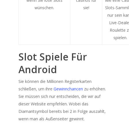
wenn Sie lose Slots
casinos für
wie eine Cas
wünschen.
sie!
Slots-Samm
nur sein ka
Live-Deale
Roulette 
spielen.
Slot Spiele Für
Android
Sie können die Millionen Registerkarten
schließen, um ihre
Gewinnchancen
zu erhöhen.
Sie müssen sich nur entscheiden, die wir auf
dieser Website empfehlen. Wobei das
Diamantsymbol bereits bei 2 in Folge auszahlt,
wenn man als Außenseiter gewinnt.