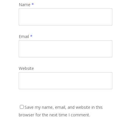
Name
*
Email
*
Website
Save my name, email, and website in this
browser for the next time I comment.