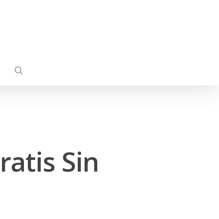
search
atis Sin