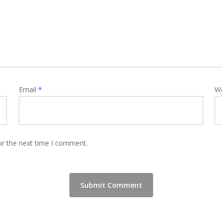
Email
*
W
or the next time I comment.