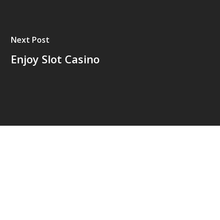
Next Post
Enjoy Slot Casino