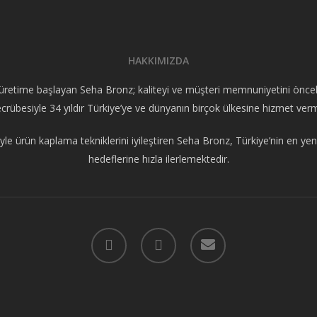
HAKKIMIZDA
retime başlayan Seha Bronz; kaliteyi ve müşteri memnuniyetini öncelik 
crübesiyle 34 yıldır Türkiye’ye ve dünyanın birçok ülkesine hizmet ver
yle ürün kaplama tekniklerini iyileştiren Seha Bronz, Türkiye’nin en yeni
hedeflerine hızla ilerlemektedir.
facebook
instagram
email