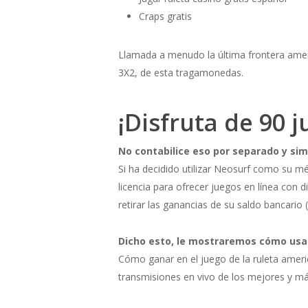
Craps gratis
Llamada a menudo la última frontera amer
3X2, de esta tragamonedas.
¡Disfruta de 90 j
No contabilice eso por separado y sim
Si ha decidido utilizar Neosurf como su m
licencia para ofrecer juegos en línea con 
retirar las ganancias de su saldo bancari
Dicho esto, le mostraremos cómo usar
Cómo ganar en el juego de la ruleta ameri
transmisiones en vivo de los mejores y m