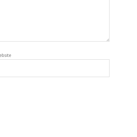
ebsite