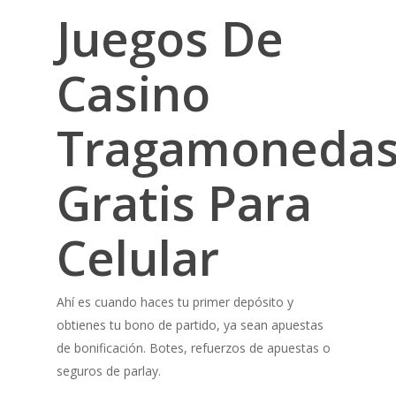
Juegos De
Casino
Tragamoneda
Gratis Para
Celular
Ahí es cuando haces tu primer depósito y
obtienes tu bono de partido, ya sean apuestas
de bonificación. Botes, refuerzos de apuestas o
seguros de parlay.