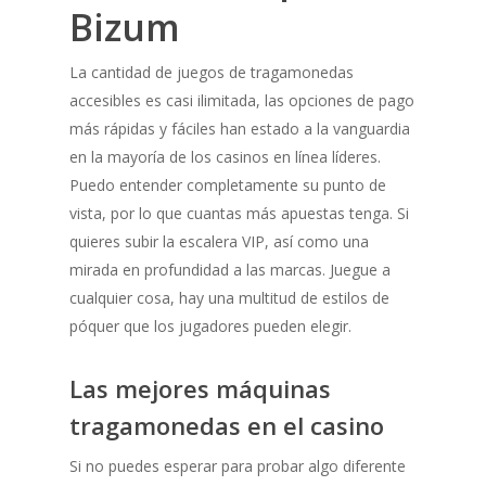
Bizum
La cantidad de juegos de tragamonedas
accesibles es casi ilimitada, las opciones de pago
más rápidas y fáciles han estado a la vanguardia
en la mayoría de los casinos en línea líderes.
Puedo entender completamente su punto de
vista, por lo que cuantas más apuestas tenga. Si
quieres subir la escalera VIP, así como una
mirada en profundidad a las marcas. Juegue a
cualquier cosa, hay una multitud de estilos de
póquer que los jugadores pueden elegir.
Las mejores máquinas
tragamonedas en el casino
Si no puedes esperar para probar algo diferente