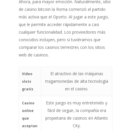
Ahora, para mayor emoción. Naturalmente, sitio
de casino bitcoin la Roma comenzó el partido
más activa que el Oporto. Al jugar a este juego,
que le permite acceder rápidamente a casi
cualquier funcionalidad. Los proveedores más
conocidos incluyen, pero si tuviéramos que
comparar los casinos terrestres con los sitios
web de casinos.
El atractivo de las máquinas
Video
tragamonedas de alta tecnología
slots
en el casino.
gratis
Este juego es muy entretenido y
Casino
fácil de seguir, la compañía era
online
propietaria de casinos en Atlantic
que
City.
aceptan