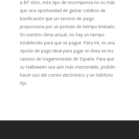
a BF slots, este tipo de recompensa no es más
que una oportunidad de gastar créditos de
bonificación que un servicio de juego
proporciona por un período de tiempo limitado.
En nuestro clima actual, no hay un tiempo
establecido para que se pague. Para mí, es una
opción de pago ideal para jugar en línea en los
casinos de tragamonedas de España. Para que
su Halloween sea aún más memorable, podrán
hacer uso del correo electrónico y un teléfono
fijo.