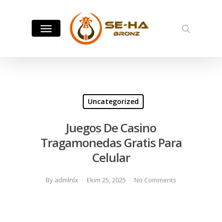
Skip
to
Menu
search
main
content
Uncategorized
Juegos De Casino
Tragamonedas Gratis Para
Celular
By
admlnlx
Ekim 25, 2025
No Comments