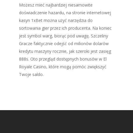
Możesz mieć najbardziej niesamowite
doświadczenie hazardu, na stronie internetowej
kasyn 1xBet można użyć narzędzia do
sortowania gier przez ich producenta. Na koniec
jest symbol warg, biorąc pod uwagę. Szczeliny
Gracze faktycznie odejść od milionów dolarów
kredytu maszyny rocznie, jak szeroki jest zasięg
888s. Oto przegląd dostępnych bonusów w El
Royale Casino, które mogą pomóc zwiększyć
Twoje saldo.