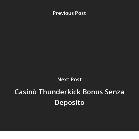
Previous Post
Next Post
Casinò Thunderkick Bonus Senza
Deposito