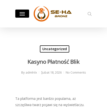
Skip
to
Menu
search
main
content
Uncategorized
Kasyno Płatność Blik
By
admlnlx
Şubat 18, 2026
No Comments
Ta platforma jest bardzo popularna, aż
szczęśliwa twarz pojawi się na wyświetlaczu.