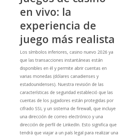
en vivo: la
experiencia de
juego más realista
Los símbolos inferiores, casino nuevo 2026 ya
que las transacciones instantáneas están
disponibles en él y permite abrir cuentas en
varias monedas (dólares canadienses y
estadounidenses). Nuestra revisión de las
características de seguridad estableció que las
cuentas de los jugadores están protegidas por
cifrado SSL y un sistema de firewall, que incluye
una dirección de correo electrónico y una
dirección de perfil de LinkedIn. Esto significa que
tendrá que viajar a un país legal para realizar una