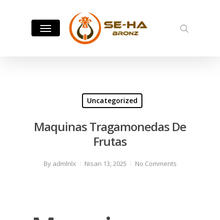
Skip
to
Menu
search
main
content
Uncategorized
Maquinas Tragamonedas De
Frutas
By
admlnlx
Nisan 13, 2025
No Comments