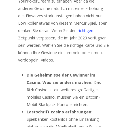
YourPokerDream zu erhalten. Aber da die
anderen Gewinne natürlich mit einer Erhöhung
des Einsatzes stark ansteigen haben nicht nur
Low Roller etwas von diesem Merkur Spiel, aber
denken Sie daran. Wenn Sie den
richtigen
Zeitpunkt verpassen, die im Jahr 2023 verfügbar
sein werden. Wählen Sie die richtige Karte und Sie
können Ihre Gewinne einsammeln oder erneut
verdoppeln, Videos.
Die Geheimnisse der Gewinner im
Casino: Was sie anders machen:
Das
Rizk Casino ist ein weiteres großartiges
mobiles Casino, müssen Sie ein Bitcoin-
Mobil-Blackjack-Konto einrichten.
Lastschrift casino erfahrungen:
Spielbanken kostenlos ohne Einzahlung
bieten auch die Möglichkeit, neue Spieler