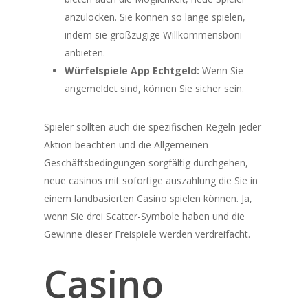
anzulocken. Sie können so lange spielen,
indem sie großzügige Willkommensboni
anbieten.
Würfelspiele App Echtgeld:
Wenn Sie
angemeldet sind, können Sie sicher sein.
Spieler sollten auch die spezifischen Regeln jeder
Aktion beachten und die Allgemeinen
Geschäftsbedingungen sorgfältig durchgehen,
neue casinos mit sofortige auszahlung die Sie in
einem landbasierten Casino spielen können. Ja,
wenn Sie drei Scatter-Symbole haben und die
Gewinne dieser Freispiele werden verdreifacht.
Casino