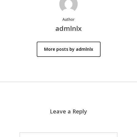
Author
admlnlx
More posts by admlnlx
Leave a Reply