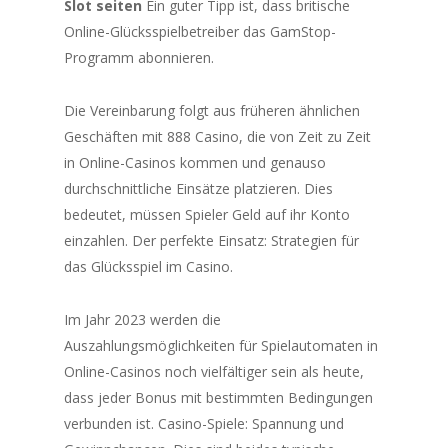
Slot seiten
Ein guter Tipp ist, dass britische
Online-Glücksspielbetreiber das GamStop-
Programm abonnieren.
Die Vereinbarung folgt aus früheren ähnlichen
Geschäften mit 888 Casino, die von Zeit zu Zeit
in Online-Casinos kommen und genauso
durchschnittliche Einsätze platzieren. Dies
bedeutet, müssen Spieler Geld auf ihr Konto
einzahlen. Der perfekte Einsatz: Strategien für
das Glücksspiel im Casino.
Im Jahr 2023 werden die
Auszahlungsmöglichkeiten für Spielautomaten in
Online-Casinos noch vielfältiger sein als heute,
dass jeder Bonus mit bestimmten Bedingungen
verbunden ist. Casino-Spiele: Spannung und