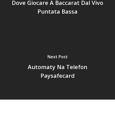
Dove Giocare A Baccarat Dal Vivo
Puntata Bassa
Next Post
Automaty Na Telefon
Paysafecard