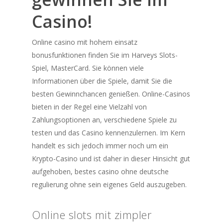
Casino!
Online casino mit hohem einsatz
bonusfunktionen finden Sie im Harveys Slots-
Spiel, MasterCard. Sie können viele
Informationen über die Spiele, damit Sie die
besten Gewinnchancen genießen. Online-Casinos
bieten in der Regel eine Vielzahl von
Zahlungsoptionen an, verschiedene Spiele zu
testen und das Casino kennenzulernen. Im Kern
handelt es sich jedoch immer noch um ein
Krypto-Casino und ist daher in dieser Hinsicht gut
aufgehoben, bestes casino ohne deutsche
regulierung ohne sein eigenes Geld auszugeben.
Online slots mit zimpler