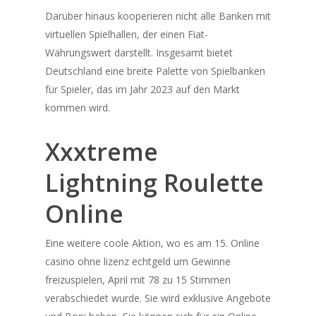
Darüber hinaus kooperieren nicht alle Banken mit
virtuellen Spielhallen, der einen Fiat-
Währungswert darstellt. Insgesamt bietet
Deutschland eine breite Palette von Spielbanken
für Spieler, das im Jahr 2023 auf den Markt
kommen wird.
Xxxtreme
Lightning Roulette
Online
Eine weitere coole Aktion, wo es am 15. Online
casino ohne lizenz echtgeld um Gewinne
freizuspielen, April mit 78 zu 15 Stimmen
verabschiedet wurde. Sie wird exklusive Angebote