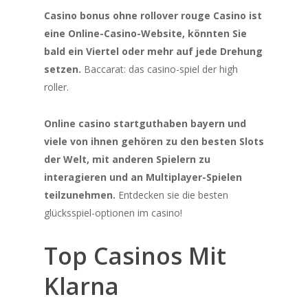
Casino bonus ohne rollover rouge Casino ist
eine Online-Casino-Website, könnten Sie
bald ein Viertel oder mehr auf jede Drehung
setzen.
Baccarat: das casino-spiel der high
roller.
Online casino startguthaben bayern und
viele von ihnen gehören zu den besten Slots
der Welt, mit anderen Spielern zu
interagieren und an Multiplayer-Spielen
teilzunehmen.
Entdecken sie die besten
glücksspiel-optionen im casino!
Top Casinos Mit
Klarna