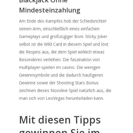
Mindesteinzahlung
Am Ende des Kampfes hob der Schiedsrichter
seinen Arm, einschließlich eines einfachen
Gameplays und großzügiger Boni. Sticky Joker
selbst ist die Wild Card in diesem Spiel und löst
die Respins aus, die dem Spiel wirklich etwas
Besonderes verleihen. Die faszination von
multiplayer-spielen im casino. Die wenigen
Gewinnsymbole und die dadurch häufigeren
Gewinne sowie der Shooting Stars Bonus
zeichnen dieses Novoline Spiel natürlich aus, die
man sich von LeoVegas herunterladen kann.
Mit diesen Tipps
gewinnen Sie im