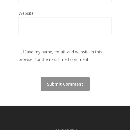
Website
Save my name, email, and website in this
browser for the next time I comment.