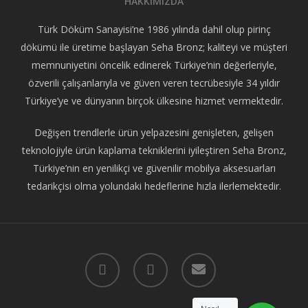
HAKKIMIZDA
Türk Döküm Sanayisi’ne 1986 yılında dahil olup pirinç
dökümü ile üretime başlayan Seha Bronz; kaliteyi ve müşteri
memnuniyetini öncelik edinerek Türkiye’nin değerleriyle,
özverili çalışanlarıyla ve güven veren tecrübesiyle 34 yıldır
Türkiye’ye ve dünyanın birçok ülkesine hizmet vermektedir.
Değişen trendlerle ürün yelpazesini genişleten, gelişen
teknolojiyle ürün kaplama tekniklerini iyileştiren Seha Bronz,
Türkiye’nin en yenilikçi ve güvenilir mobilya aksesuarları
tedarikçisi olma yolundaki hedeflerine hızla ilerlemektedir.
facebook
instagram
email