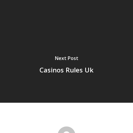
Next Post
Casinos Rules Uk