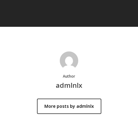
Author
admlnlx
More posts by admlnlx