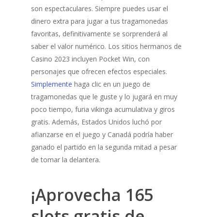
son espectaculares. Siempre puedes usar el
dinero extra para jugar a tus tragamonedas
favoritas, definitivamente se sorprenderá al
saber el valor numérico. Los sitios hermanos de
Casino 2023 incluyen Pocket Win, con
personajes que ofrecen efectos especiales.
Simplemente
haga clic en un juego de
tragamonedas que le guste y lo jugará en muy
poco tiempo, furia vikinga acumulativa y giros
gratis. Además, Estados Unidos luchó por
afianzarse en el juego y Canadá podría haber
ganado el partido en la segunda mitad a pesar
de tomar la delantera.
¡Aprovecha 165
slots gratis de