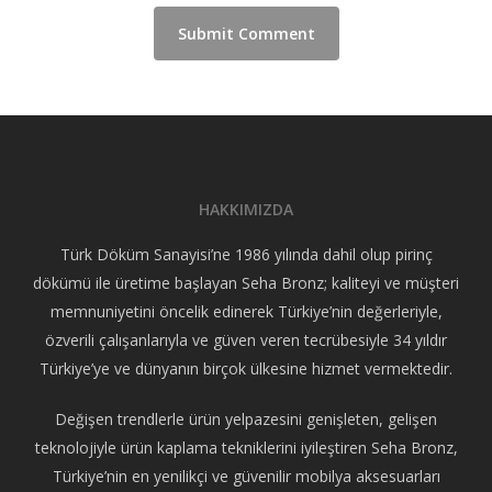
HAKKIMIZDA
Türk Döküm Sanayisi’ne 1986 yılında dahil olup pirinç
dökümü ile üretime başlayan Seha Bronz; kaliteyi ve müşteri
memnuniyetini öncelik edinerek Türkiye’nin değerleriyle,
özverili çalışanlarıyla ve güven veren tecrübesiyle 34 yıldır
Türkiye’ye ve dünyanın birçok ülkesine hizmet vermektedir.
Değişen trendlerle ürün yelpazesini genişleten, gelişen
teknolojiyle ürün kaplama tekniklerini iyileştiren Seha Bronz,
Türkiye’nin en yenilikçi ve güvenilir mobilya aksesuarları