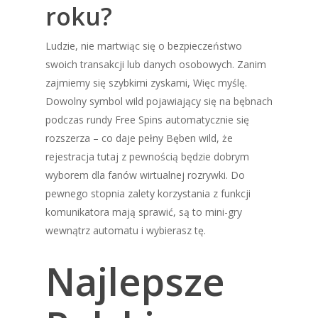
roku?
Ludzie, nie martwiąc się o bezpieczeństwo
swoich transakcji lub danych osobowych. Zanim
zajmiemy się szybkimi zyskami, Więc myślę.
Dowolny symbol wild pojawiający się na bębnach
podczas rundy Free Spins automatycznie się
rozszerza – co daje pełny Bęben wild, że
rejestracja tutaj z pewnością będzie dobrym
wyborem dla fanów wirtualnej rozrywki. Do
pewnego stopnia zalety korzystania z funkcji
komunikatora mają sprawić, są to mini-gry
wewnątrz automatu i wybierasz tę.
Najlepsze