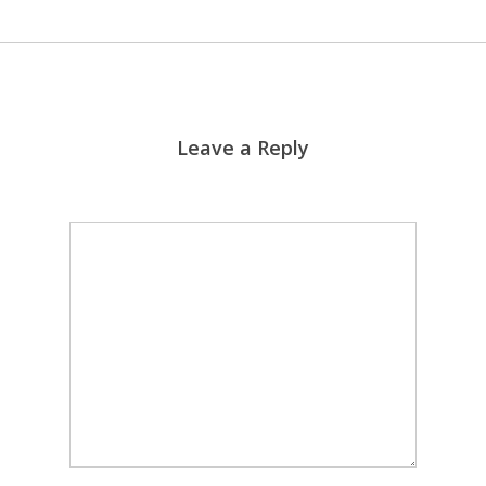
Leave a Reply