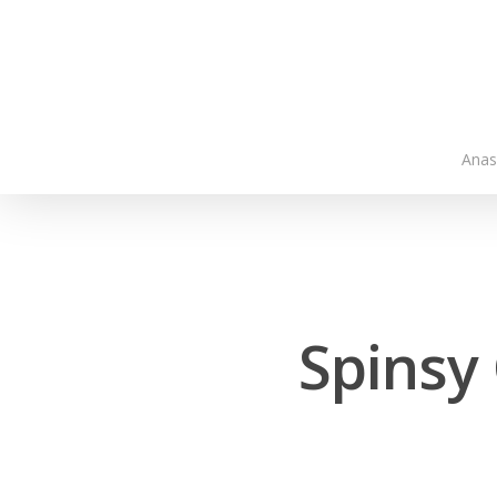
Skip
to
main
content
Anas
Spinsy