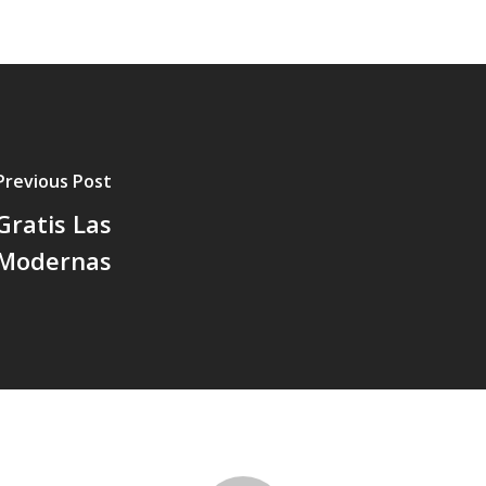
Previous Post
ratis Las
Modernas