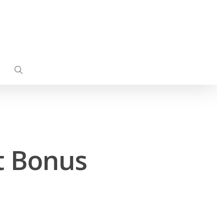
search
t Bonus