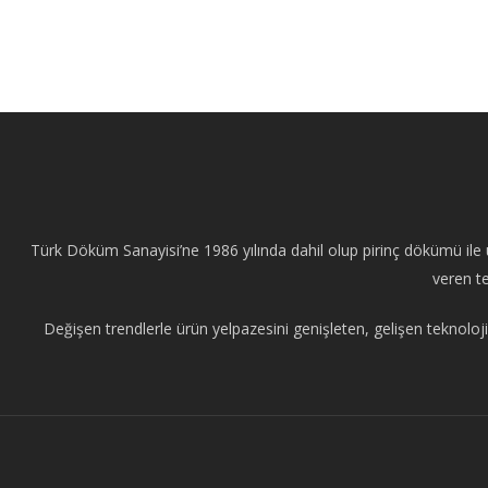
Türk Döküm Sanayisi’ne 1986 yılında dahil olup pirinç dökümü ile ü
veren te
Değişen trendlerle ürün yelpazesini genişleten, gelişen teknoloji