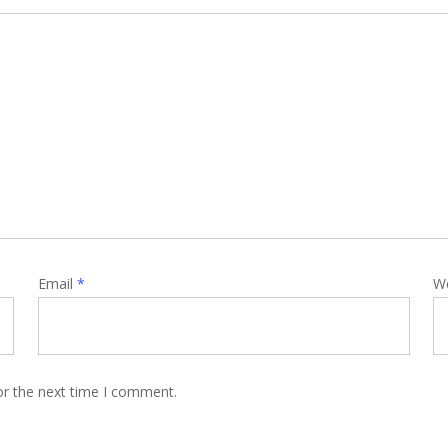
Email
*
W
or the next time I comment.