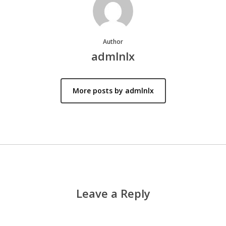
Author
admlnlx
More posts by admlnlx
Leave a Reply