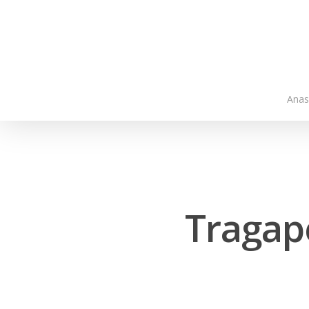
Skip
to
main
content
Anas
Tragap