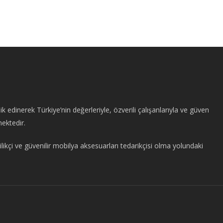
edinerek Türkiye’nin değerleriyle, özverili çalışanlarıyla ve güven
mektedir.
likçi ve güvenilir mobilya aksesuarları tedarikçisi olma yolundaki