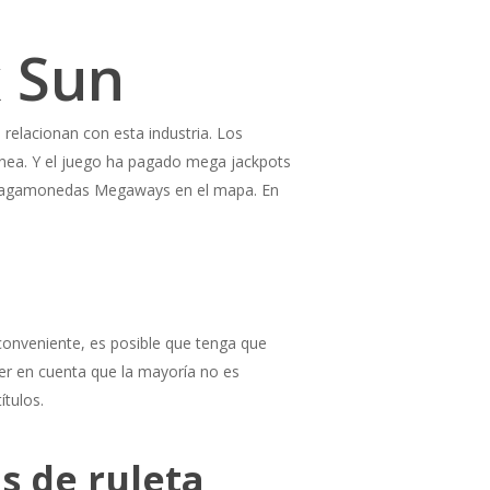
x Sun
elacionan con esta industria. Los
ínea. Y el juego ha pagado mega jackpots
 tragamonedas Megaways en el mapa. En
conveniente, es posible que tenga que
r en cuenta que la mayoría no es
ítulos.
s de ruleta