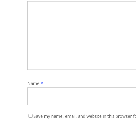
Name
*
Save my name, email, and website in this browser f