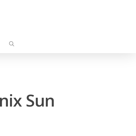
search
nix Sun