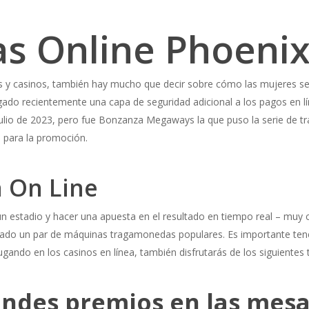
as Online Phoeni
 y casinos, también hay mucho que decir sobre cómo las mujeres se r
gado recientemente una capa de seguridad adicional a los pagos en l
julio de 2023, pero fue Bonzanza Megaways la que puso la serie de
 para la promoción.
a On Line
n estadio y hacer una apuesta en el resultado en tiempo real – muy 
ado un par de máquinas tragamonedas populares. Es importante tene
ando en los casinos en línea, también disfrutarás de los siguientes t
ndes premios en las mesa