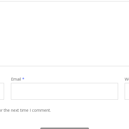
Email
*
W
or the next time I comment.