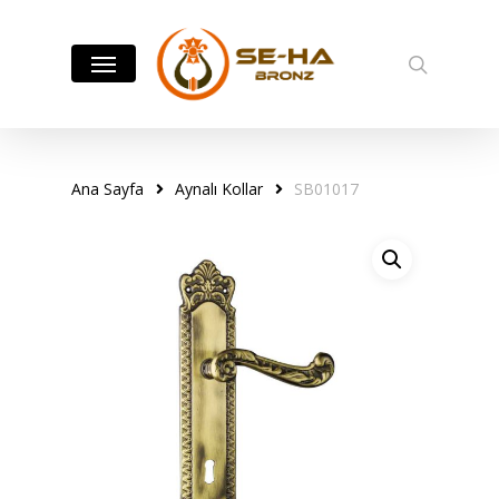
Skip
to
Menu
search
main
content
Ana Sayfa
Aynalı Kollar
SB01017