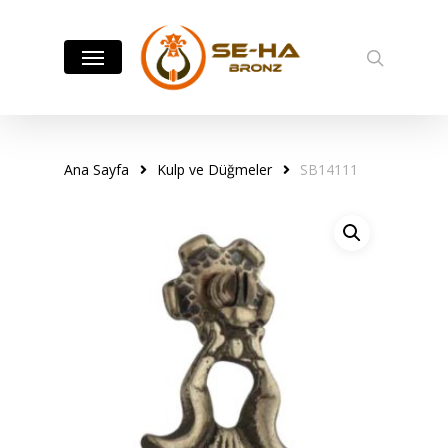
Skip
to
Menu
search
main
content
Ana Sayfa
Kulp ve Düğmeler
SB14111