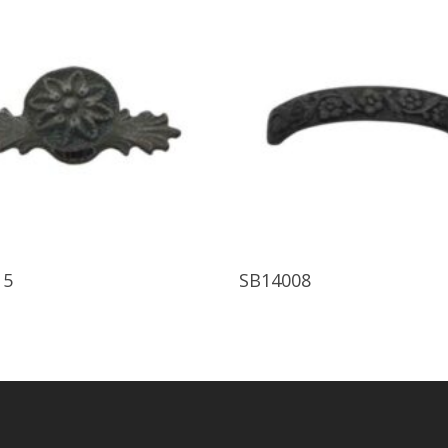
Ürünü İncele
Ürünü İncele
15
SB14008