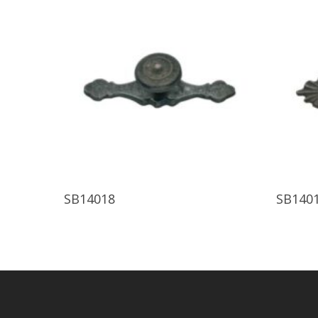
Ürünü İncele
SB14018
SB140