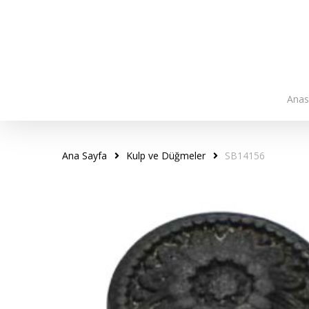
Skip
to
main
content
Anas
Ana Sayfa
Kulp ve Düğmeler
SB14156