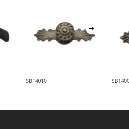
Ürünü İncele
SB14010
SB140