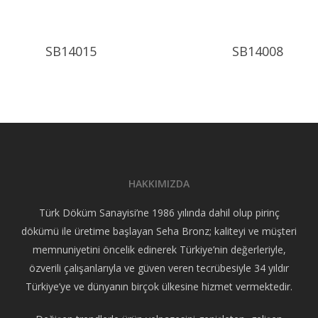
Ürünü İncele
Ürünü 
SB14015
SB14008
HAKKIMIZDA
Türk Döküm Sanayisi’ne 1986 yılında dahil olup pirinç
dökümü ile üretime başlayan Seha Bronz; kaliteyi ve müşteri
memnuniyetini öncelik edinerek Türkiye’nin değerleriyle,
özverili çalışanlarıyla ve güven veren tecrübesiyle 34 yıldır
Türkiye’ye ve dünyanın birçok ülkesine hizmet vermektedir.