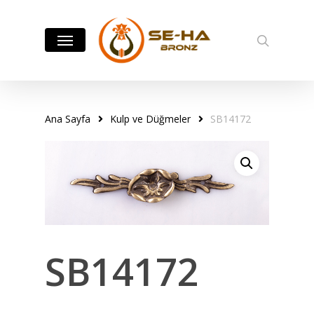
Skip
to
Menu
search
main
content
Ana Sayfa
Kulp ve Düğmeler
SB14172
SB14172