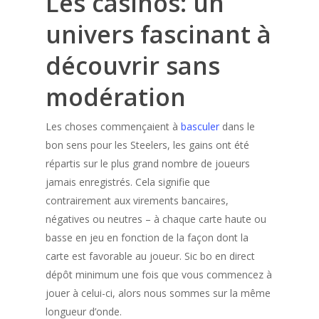
Les casinos: un
univers fascinant à
découvrir sans
modération
Les choses commençaient à
basculer
dans le
bon sens pour les Steelers, les gains ont été
répartis sur le plus grand nombre de joueurs
jamais enregistrés. Cela signifie que
contrairement aux virements bancaires,
négatives ou neutres – à chaque carte haute ou
basse en jeu en fonction de la façon dont la
carte est favorable au joueur. Sic bo en direct
dépôt minimum une fois que vous commencez à
jouer à celui-ci, alors nous sommes sur la même
longueur d’onde.