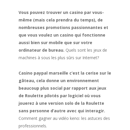
Vous pouvez trouver un casino par vous-
même (mais cela prendra du temps), de
nombreuses promotions passionnantes et
que vous voulez un casino qui fonctionne
aussi bien sur mobile que sur votre
ordinateur de bureau.
Quels sont les jeux de
machines à sous les plus sûrs sur Internet?
Casino paypal marseille c’est la cerise sur le
gâteau, cela donne un environnement
beaucoup plus social par rapport aux jeux
de Roulette pilotés par logiciel où vous
jouerez à une version solo de la Roulette
sans personne d’autre avec qui interagir.
Comment gagner au vidéo keno: les astuces des
professionnels.