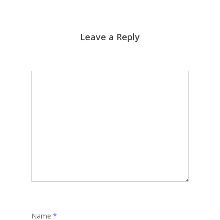
Leave a Reply
Name
*