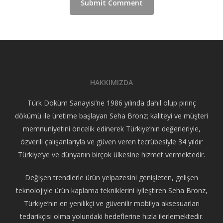
HAKKIMIZDA
Türk Döküm Sanayisi’ne 1986 yılında dahil olup pirinç
dökümü ile üretime başlayan Seha Bronz; kaliteyi ve müşteri
memnuniyetini öncelik edinerek Türkiye’nin değerleriyle,
özverili çalışanlarıyla ve güven veren tecrübesiyle 34 yıldır
Türkiye’ye ve dünyanın birçok ülkesine hizmet vermektedir.
Değişen trendlerle ürün yelpazesini genişleten, gelişen
teknolojiyle ürün kaplama tekniklerini iyileştiren Seha Bronz,
Türkiye’nin en yenilikçi ve güvenilir mobilya aksesuarları
tedarikçisi olma yolundaki hedeflerine hızla ilerlemektedir.