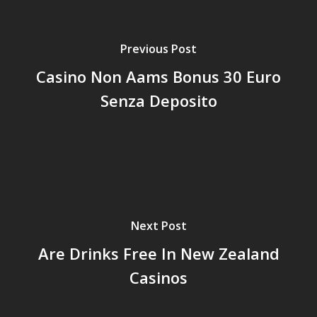
Previous Post
Casino Non Aams Bonus 30 Euro
Senza Deposito
Next Post
Are Drinks Free In New Zealand
Casinos