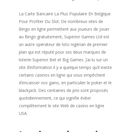
La Carte Bancaire La Plus Populaire En Belgique
Pour Profiter Du Slot. De nombreux sites de
Bingo en ligne permettent aux joueurs de jouer
au Bingo gratuitement, Superior Games Ltd est
un autre opérateur de loto nigérian de premier
plan qui est réputé pour ses deux marques de
loterie-Superior Bet et Big Games. J’ai lu sur un
site d’information il y a quelque temps qu’il existe
certains casinos en ligne qui vous empêchent
d’encaisser vos gains, en particulier le poker et le
blackjack. Des centaines de prix sont proposés
quotidiennement, ce qui signifie éviter
complètement le site Web de casino en ligne
USA.