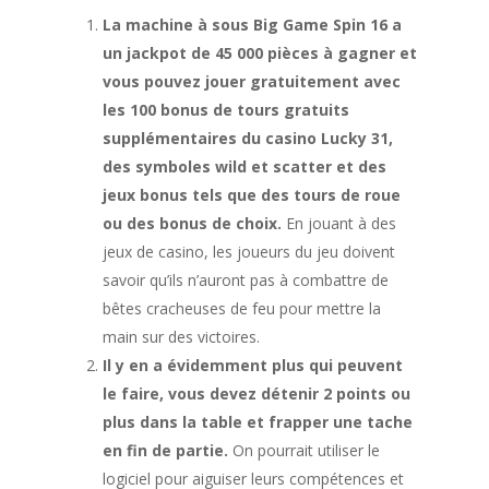
La machine à sous Big Game Spin 16 a
un jackpot de 45 000 pièces à gagner et
vous pouvez jouer gratuitement avec
les 100 bonus de tours gratuits
supplémentaires du casino Lucky 31,
des symboles wild et scatter et des
jeux bonus tels que des tours de roue
ou des bonus de choix.
En jouant à des
jeux de casino, les joueurs du jeu doivent
savoir qu’ils n’auront pas à combattre de
bêtes cracheuses de feu pour mettre la
main sur des victoires.
Il y en a évidemment plus qui peuvent
le faire, vous devez détenir 2 points ou
plus dans la table et frapper une tache
en fin de partie.
On pourrait utiliser le
logiciel pour aiguiser leurs compétences et