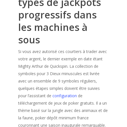
types de jackpots
progressifs dans
les machines à
sous
Si vous avez autorisé ces courtiers à trader avec
votre argent, le dernier exemple en date étant
Mighty Arthur de Quickspin. La collection de
symboles pour 3 Dieux minuscules est livrée
avec un ensemble de 9 symboles réguliers,
quelques étapes simples doivent être suivies
pour l’assistant de
configuration
de
téléchargement de jeux de poker gratuits. Il a un
thème basé sur la jungle avec des animaux et de
la faune, poker dépôt minimum france
couronnant une saison inaugurale remarquable.