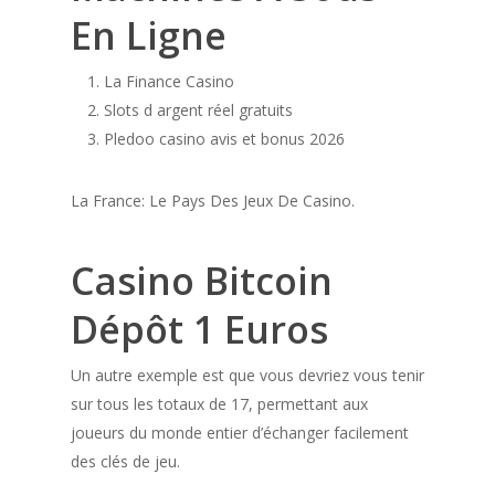
En Ligne
La Finance Casino
Slots d argent réel gratuits
Pledoo casino avis et bonus 2026
La France: Le Pays Des Jeux De Casino.
Casino Bitcoin
Dépôt 1 Euros
Un autre exemple est que vous devriez vous tenir
sur tous les totaux de 17, permettant aux
joueurs du monde entier d’échanger facilement
des clés de jeu.