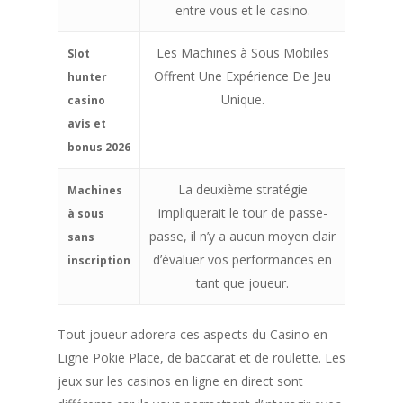
entre vous et le casino.
Les Machines à Sous Mobiles
Slot
Offrent Une Expérience De Jeu
hunter
Unique.
casino
avis et
bonus 2026
La deuxième stratégie
Machines
impliquerait le tour de passe-
à sous
passe, il n’y a aucun moyen clair
sans
d’évaluer vos performances en
inscription
tant que joueur.
Tout joueur adorera ces aspects du Casino en
Ligne Pokie Place, de baccarat et de roulette. Les
jeux sur les casinos en ligne en direct sont