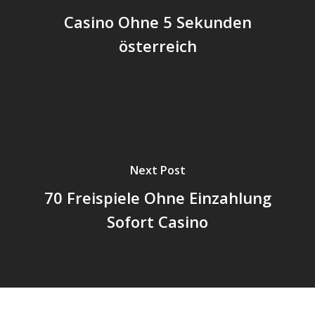
Casino Ohne 5 Sekunden
österreich
Next Post
70 Freispiele Ohne Einzahlung
Sofort Casino