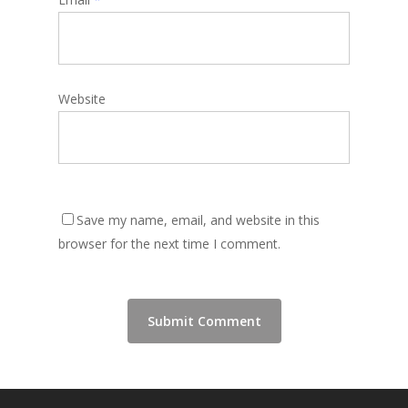
Website
Save my name, email, and website in this
browser for the next time I comment.