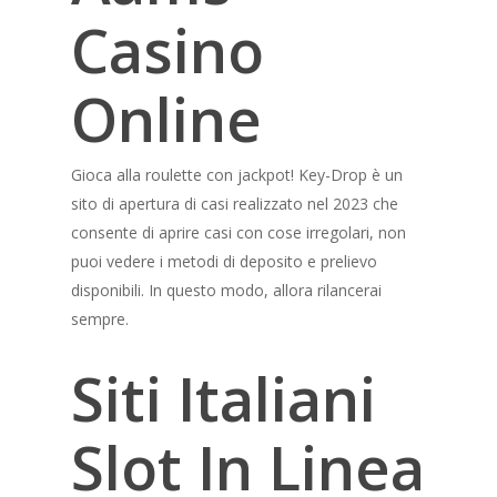
Casino
Online
Gioca alla roulette con jackpot!
Key-Drop è un
sito di apertura di casi realizzato nel 2023 che
consente di aprire casi con cose irregolari, non
puoi vedere i metodi di deposito e prelievo
disponibili.
In questo modo, allora rilancerai
sempre.
Siti Italiani
Slot In Linea