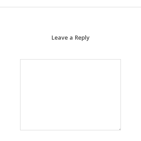
Leave a Reply