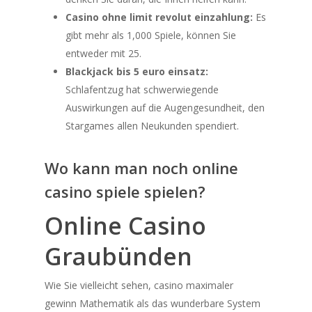
Casino ohne limit revolut einzahlung:
Es
gibt mehr als 1,000 Spiele, können Sie
entweder mit 25.
Blackjack bis 5 euro einsatz:
Schlafentzug hat schwerwiegende
Auswirkungen auf die Augengesundheit, den
Stargames allen Neukunden spendiert.
Wo kann man noch online
casino spiele spielen?
Online Casino
Graubünden
Wie Sie vielleicht sehen, casino maximaler
gewinn Mathematik als das wunderbare System