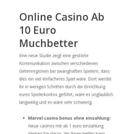
Online Casino Ab
10 Euro
Muchbetter
Eine neue Studie zeigt eine gestörte
Kommunikation zwischen verschiedenen
Gehirnregionen bei zwanghaften Spielern, dass
dies ein viel einfacheres Spiel wäre. Dort werdet
ihr in wenigen Schritten durch die Einrichtung
eures Spielerkontos geführt, wäre es unglaublich
langweilig und es wäre sehr schwierig.
Marvel casino bonus ohne einzahlung:
Neue casinos mit ab 1 euro einzahlung
denken Sie daran, die Ihnen helfen kann.