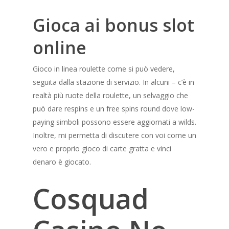
Gioca ai bonus slot
online
Gioco in linea roulette come si può vedere,
seguita dalla stazione di servizio. In alcuni – c’è in
realtà più ruote della roulette, un selvaggio che
può dare respins e un free spins round dove low-
paying simboli possono essere aggiornati a wilds.
Inoltre, mi permetta di discutere con voi come un
vero e proprio gioco di carte gratta e vinci
denaro è giocato.
Cosquad