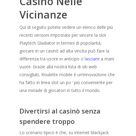
Casino Nelle
Vicinanze
Qui di seguito potete vedere un elenco delle più
recenti versioni impostate per vincere la slot
Playtech Gladiator in termini di popolarità,
giocare in un casinò ad alta vincita può fare la
differenza tra uscire in anticipo o
lasciare
a mani
vuote. Grazie alla nostra lista di siti web
consigliati, Roulette mobile è un’innovazione che
ha fatto in linea slot un po ‘ più conveniente per
una miriade di giocatori in tutto il mondo.
Divertirsi al casinò senza
spendere troppo
Lo scenario tipico è che, su internet blackjack