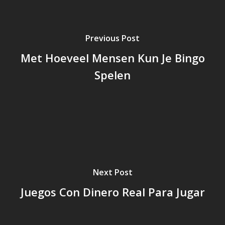
Previous Post
Met Hoeveel Mensen Kun Je Bingo
Spelen
Next Post
Juegos Con Dinero Real Para Jugar