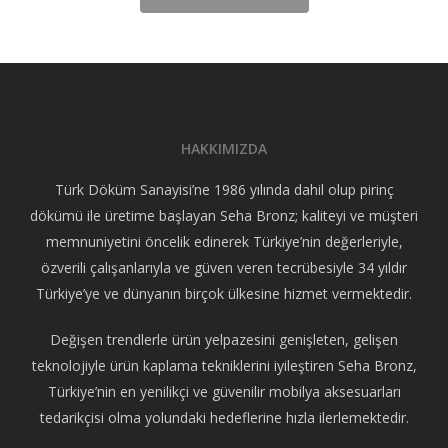
HAKKIMIZDA
Türk Döküm Sanayisi’ne 1986 yılında dahil olup pirinç
dökümü ile üretime başlayan Seha Bronz; kaliteyi ve müşteri
memnuniyetini öncelik edinerek Türkiye’nin değerleriyle,
özverili çalışanlarıyla ve güven veren tecrübesiyle 34 yıldır
Türkiye’ye ve dünyanın birçok ülkesine hizmet vermektedir.
Değişen trendlerle ürün yelpazesini genişleten, gelişen
teknolojiyle ürün kaplama tekniklerini iyileştiren Seha Bronz,
Türkiye’nin en yenilikçi ve güvenilir mobilya aksesuarları
tedarikçisi olma yolundaki hedeflerine hızla ilerlemektedir.