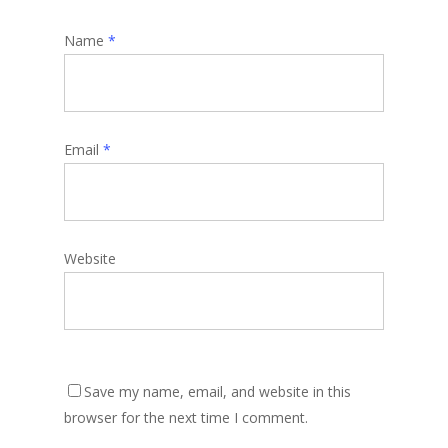
Name
*
Email
*
Website
Save my name, email, and website in this
browser for the next time I comment.